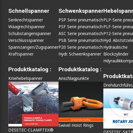
Schnellspanner
Schwenkspanner
Hebelspan
Senkrechtspanner
PSP Serie pneumatisch
PLP-Serie pne
Waagrechtspanner
PSF Serie pneumatisch
PLF-Serie pneu
Schubstangenspanner
ASC Serie pneumatisch
P12-Serie pneu
Verschlussspanner
PSB Serie pneumatisch
Hyd. Abstütze
Spannzangen/Zugspanner
P20 Serie pneumatisch
Hydraulische
Kraftspanner
Hydr. Schwenkspanner
Blockzylinder
Hdyraulikkomp
Produktkatalog :
Produktkatalog :
Produktkata
Kniehebelspanner
Anschlagpunkte
Drehdurchführ
Swivel Hoist Rings
DESETEC-CLAMPTEK®
DESETEC-SKT