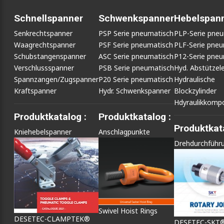
Schnellspanner
Schwenkspanner
Hebelspan
Senkrechtspanner
PSP Serie pneumatisch
PLP-Serie pne
Waagrechtspanner
PSF Serie pneumatisch
PLF-Serie pneu
Schubstangenspanner
ASC Serie pneumatisch
P12-Serie pneu
Verschlussspanner
PSB Serie pneumatisch
Hyd. Abstütze
Spannzangen/Zugspanner
P20 Serie pneumatisch
Hydraulische
Kraftspanner
Hydr. Schwenkspanner
Blockzylinder
Hdyraulikkomp
Produktkatalog :
Produktkatalog :
Produktkata
Kniehebelspanner
Anschlagpunkte
Drehdurchführ
Swivel Hoist Rings
DESETEC-CLAMPTEK®
DESETEC-SKT