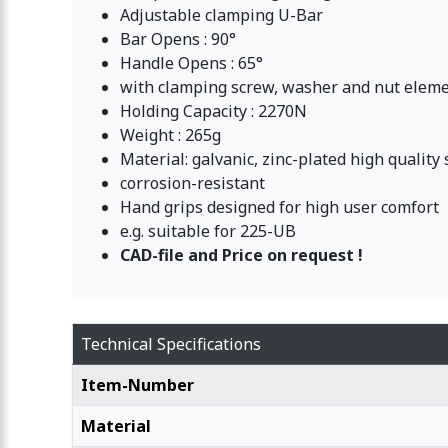
Adjustable clamping U-Bar
Bar Opens : 90°
Handle Opens : 65°
with clamping screw, washer and nut elem
Holding Capacity : 2270N
Weight : 265g
Material: galvanic, zinc-plated high quality 
corrosion-resistant
Hand grips designed for high user comfort
e.g. suitable for 225-UB
CAD-file and Price on request !
Technical Specifications
Item-Number
Material