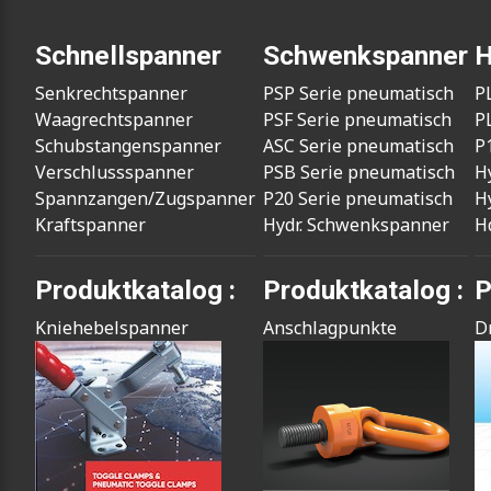
Schnellspanner
Schwenkspanner
H
Senkrechtspanner
PSP Serie pneumatisch
P
Waagrechtspanner
PSF Serie pneumatisch
P
Schubstangenspanner
ASC Serie pneumatisch
P
Verschlussspanner
PSB Serie pneumatisch
H
Spannzangen/Zugspanner
P20 Serie pneumatisch
H
Kraftspanner
Hydr. Schwenkspanner
H
Produktkatalog :
Produktkatalog :
P
Kniehebelspanner
Anschlagpunkte
D