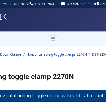
Y EMAIL OR PHONE
+49 241‑9609920
INFO@DESETEC.DE
AM 
IK
01
d-Down Clamps
Horizontal acting toggle clamps 2270N
DST-225-
ing toggle clamp 2270N
izontal acting toggle clamp with vertical moun