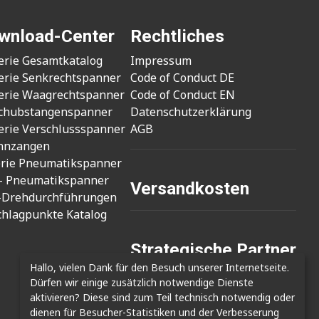
wnload-Center
Rechtliches
erie Gesamtkatalog
Impressum
erie Senkrechtspanner
Code of Conduct DE
erie Waagrechtspanner
Code of Conduct EN
chubstangenspanner
Datenschutzerklärung
erie Verschlussspanner
AGB
nnzangen
erie Pneumatikspanner
- Pneumatikspanner
Versandkosten
-Drehdurchführungen
chlagpunkte Katalog
Strategische Partner
Hallo, vielen Dank für den Besuch unserer Internetseite.
- Cizmak Mak. San.
Dürfen wir einige zusätzlich notwendige Dienste
- Clamptek Enterprise Co., Ltd.
aktivieren? Diese sind zum Teil technisch notwendig oder
- Shin Kwang Tech
dienen für Besucher-Statistiken und der Verbesserung