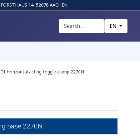
FORSTHAUS 14, 52078 AACHEN
Search
Select your la
EN
DI Horizontal acting toggle clamp 2270N
ting base 2270N