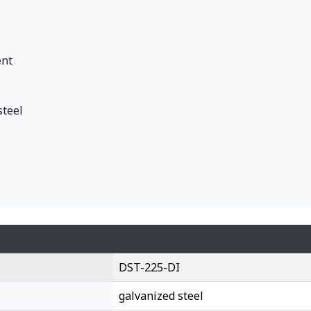
ent
steel
DST-225-DI
galvanized steel