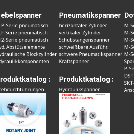
ebelspanner
Pneumatikspanner
Do
LP-Serie pneumatisch
horizontaler Zylinder
M-S
LF-Serie pneumatisch
vertikaler Zylinder
M-S
12-Serie pneumatisch
Schubstangenspanner
M-S
yd. Abstützelemente
schweißbare Ausführ.
M-S
ydraulische Blockzylinder
schwere Pneumatikspanner
M-S
dyraulikkomponenten
Kraftspanner
Spa
P-S
DST
roduktkatalog :
Produktkatalog :
SKT
rehdurchführungen
Hydraulikspanner
Ans