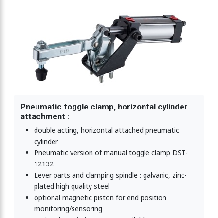
p, horizontal 2270N
mp, horizontal 2270N
p, horizontal 3400N
Pneumatic toggle clamp, horizontal cylinder
attachment :
p, horizontal 3400N
double acting, horizontal attached pneumatic
cylinder
Pneumatic version of manual toggle clamp DST-
p, horizontal 4500N
12132
Lever parts and clamping spindle : galvanic, zinc-
plated high quality steel
optional magnetic piston for end position
p, horizontal 4500N
monitoring/sensoring