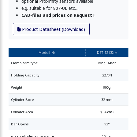
optional Proximity sensors available
e.g. suitable for 807-UL etc....
CAD-files and prices on Request !
Product Datasheet (Download)
Modell-Nr.
DST-12132-A
Clamp arm type
long U-bar
Holding Capacity
2270N
Weight
900g
Cylinder Bore
32 mm
Cylinder Area
8,04 cm2
Bar Opens
92°
max. cylinder air pressure
10 bar