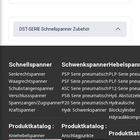
DST-SERIE Schnellspanner Zubehör
Schnellspanner
Schwenkspanner
Hebelspan
Senkrechtspanner
PSP Serie pneumatisch
PLP-Serie pne
Waagrechtspanner
PSF Serie pneumatisch
PLF-Serie pneu
Schubstangenspanner
ASC Serie pneumatisch
P12-Serie pneu
Verschlussspanner
PSB Serie pneumatisch
Hyd. Abstütze
Spannzangen/Zugspanner
P20 Serie pneumatisch
Hydraulische
Kraftspanner
Hydr. Schwenkspanner
Blockzylinder
Hdyraulikkomp
Produktkatalog :
Produktkatalog :
Produktkata
Kniehebelspanner
Anschlagpunkte