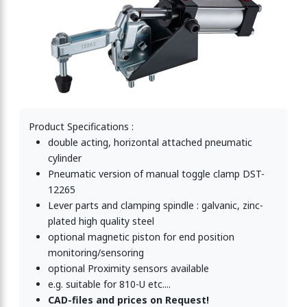
p, horizontal 2270N
p, horizontal 2270N
mp, horizontal 3400N
Product Specifications :
double acting, horizontal attached pneumatic
cylinder
p, horizontal 3400N
Pneumatic version of manual toggle clamp DST-
12265
Lever parts and clamping spindle : galvanic, zinc-
plated high quality steel
p, horizontal 4500N
optional magnetic piston for end position
monitoring/sensoring
optional Proximity sensors available
p, horizontal 4500N
e.g. suitable for 810-U etc....
CAD-files and prices on Request!