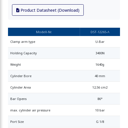
Product Datasheet (Download)
Modell-Nr.
DST-12265-A
Clamp arm type
U-Bar
Holding Capacity
3400N
Weight
1640g
Cylinder Bore
40 mm
Cylinder Area
12,56 cm2
Bar Opens
86°
max. cylinder air pressure
10 bar
Port Size
G 1/8