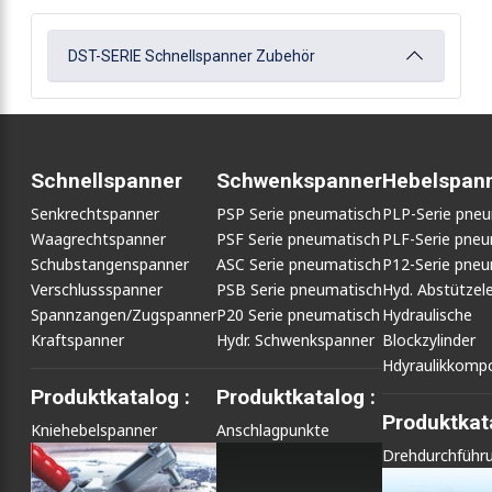
DST-SERIE Schnellspanner Zubehör
Schnellspanner
Schwenkspanner
Hebelspan
Senkrechtspanner
PSP Serie pneumatisch
PLP-Serie pne
Waagrechtspanner
PSF Serie pneumatisch
PLF-Serie pneu
Schubstangenspanner
ASC Serie pneumatisch
P12-Serie pneu
Verschlussspanner
PSB Serie pneumatisch
Hyd. Abstütze
Spannzangen/Zugspanner
P20 Serie pneumatisch
Hydraulische
Kraftspanner
Hydr. Schwenkspanner
Blockzylinder
Hdyraulikkomp
Produktkatalog :
Produktkatalog :
Produktkata
Kniehebelspanner
Anschlagpunkte
Drehdurchführ