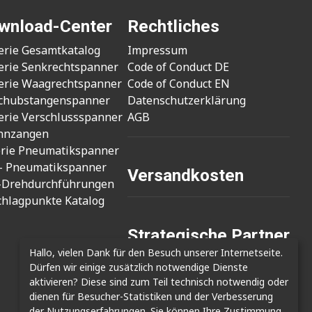
wnload-Center
Rechtliches
erie Gesamtkatalog
Impressum
erie Senkrechtspanner
Code of Conduct DE
erie Waagrechtspanner
Code of Conduct EN
chubstangenspanner
Datenschutzerklärung
erie Verschlussspanner
AGB
nnzangen
erie Pneumatikspanner
- Pneumatikspanner
Versandkosten
-Drehdurchführungen
chlagpunkte Katalog
Strategische Partner
Hallo, vielen Dank für den Besuch unserer Internetseite.
- Cizmak Mak. San.
Dürfen wir einige zusätzlich notwendige Dienste
- Clamptek Enterprise Co., Ltd.
aktivieren? Diese sind zum Teil technisch notwendig oder
- Shin Kwang Tech
dienen für Besucher-Statistiken und der Verbesserung
der Nutzungserfahrungen. Sie können Ihre Zustimmung