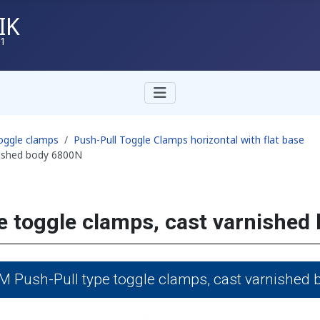
IK
01
toggle clamps
Push-Pull Toggle Clamps horizontal with flat base
nished body 6800N
 toggle clamps, cast varnished
 Push-Pull type toggle clamps, cast varnished