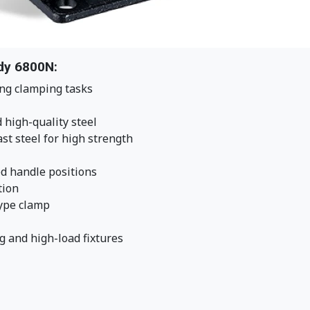
ody 6800N:
ing clamping tasks
 high-quality steel
t steel for high strength
ed handle positions
tion
type clamp
g and high-load fixtures