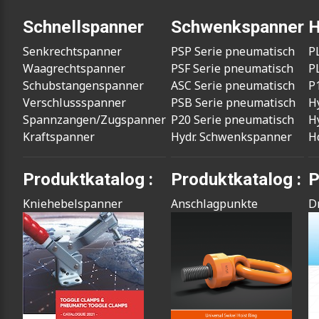
Schnellspanner
Schwenkspanner
H
Senkrechtspanner
PSP Serie pneumatisch
P
Waagrechtspanner
PSF Serie pneumatisch
P
Schubstangenspanner
ASC Serie pneumatisch
P
Verschlussspanner
PSB Serie pneumatisch
H
Spannzangen/Zugspanner
P20 Serie pneumatisch
H
Kraftspanner
Hydr. Schwenkspanner
H
Produktkatalog :
Produktkatalog :
P
Kniehebelspanner
Anschlagpunkte
D