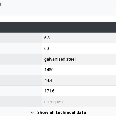
!
6.8
60
galvanized steel
1480
44.4
171.6
on request
Show all technical data