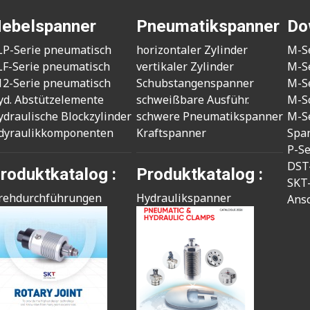
ebelspanner
Pneumatikspanner
Do
LP-Serie pneumatisch
horizontaler Zylinder
M-S
LF-Serie pneumatisch
vertikaler Zylinder
M-S
12-Serie pneumatisch
Schubstangenspanner
M-S
yd. Abstützelemente
schweißbare Ausführ.
M-S
ydraulische Blockzylinder
schwere Pneumatikspanner
M-S
dyraulikkomponenten
Kraftspanner
Spa
P-S
DST
roduktkatalog :
Produktkatalog :
SKT
rehdurchführungen
Hydraulikspanner
Ans