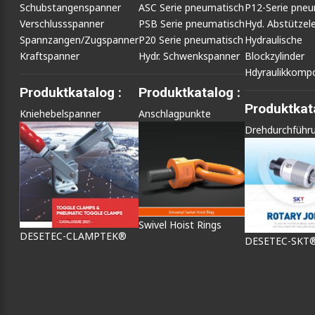
Schubstangenspanner
ASC Serie pneumatisch
P12-Serie pneu
Verschlussspanner
PSB Serie pneumatisch
Hyd. Abstütze
Spannzangen/Zugspanner
P20 Serie pneumatisch
Hydraulische
Kraftspanner
Hydr. Schwenkspanner
Blockzylinder
Hdyraulikkomp
Produktkatalog :
Produktkatalog :
Produktkata
Kniehebelspanner
Anschlagpunkte
Drehdurchführ
Swivel Hoist Rings
DESETEC-CLAMPTEK®
DESETEC-SKT