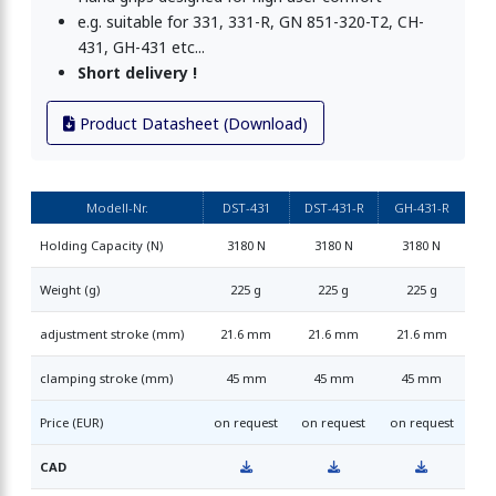
e.g. suitable for 331, 331-R, GN 851-320-T2, CH-
431, GH-431 etc...
Short delivery !
Product Datasheet (Download)
Modell-Nr.
DST-431
DST-431-R
GH-431-R
Holding Capacity (N)
3180 N
3180 N
3180 N
Weight (g)
225 g
225 g
225 g
adjustment stroke (mm)
21.6 mm
21.6 mm
21.6 mm
clamping stroke (mm)
45 mm
45 mm
45 mm
Price (EUR)
on request
on request
on request
CAD