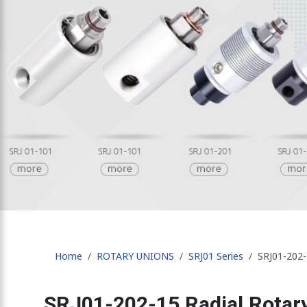
Previous
Home
ROTARY UNIONS
SRJ01 Series
SRJ01-202-
SRJ01-202-15 Radial Rotary