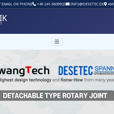
Y EMAIL OR PHONE
+49 241‑9609920
INFO@DESETEC.DE
AM 
IK
01