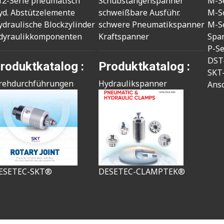
12-Serie pneumatisch
Schubstangenspanner
M-S
yd. Abstützelemente
schweißbare Ausführ.
M-S
ydraulische Blockzylinder
schwere Pneumatikspanner
M-S
dyraulikkomponenten
Kraftspanner
Spa
P-S
DST
roduktkatalog :
Produktkatalog :
SKT
rehdurchführungen
Hydraulikspanner
Ans
ESETEC-SKT®
DESETEC-CLAMPTEK®