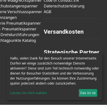
erie Waagrechtspanner
Code of Conduct EN
chubstangenspanner
Datenschutzerklärung
erie Verschlussspanner
AGB
nnzangen
erie Pneumatikspanner
- Pneumatikspanner
Versandkosten
-Drehdurchführungen
chlagpunkte Katalog
Strategische Partner
Hallo, vielen Dank für den Besuch unserer Internetseite.
- Cizmak Mak. San.
Dürfen wir einige zusätzlich notwendige Dienste
- Clamptek Enterprise Co., Ltd.
aktivieren? Diese sind zum Teil technisch notwendig oder
- Shin Kwang Tech
dienen für Besucher-Statistiken und der Verbesserung
der Nutzungserfahrungen. Sie können Ihre Zustimmung
später jederzeit ändern oder zurückziehen.
Lassen Sie mich wählen
Das ist ok