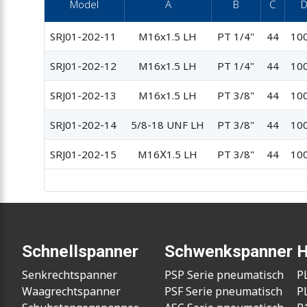
Model
A
B
C
SRJ01-202-11
M16x1.5 LH
PT 1/4"
44
100
SRJ01-202-12
M16x1.5 LH
PT 1/4"
44
100
SRJ01-202-13
M16x1.5 LH
PT 3/8"
44
100
SRJ01-202-14
5/8-18 UNF LH
PT 3/8"
44
100
SRJ01-202-15
M16Ⅹ1.5 LH
PT 3/8"
44
100
Schnellspanner
Schwenkspanner
H
Senkrechtspanner
PSP Serie pneumatisch
P
Waagrechtspanner
PSF Serie pneumatisch
P