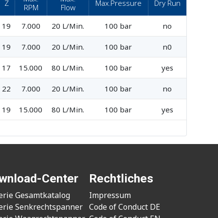
Z
Max.Pressure
Dry Run
RPM
Flow
19
7.000
20 L/Min.
100 bar
no
19
7.000
20 L/Min.
100 bar
n0
17
15.000
80 L/Min.
100 bar
yes
22
7.000
20 L/Min.
100 bar
no
19
15.000
80 L/Min.
100 bar
yes
wnload-Center
Rechtliches
erie Gesamtkatalog
Impressum
erie Senkrechtspanner
Code of Conduct DE