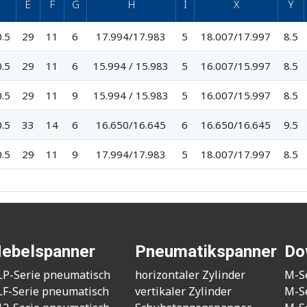
D
E
F
G
H
I
X
Y
.5
29
11
6
17.994/17.983
5
18.007/17.997
8.5
.5
29
11
6
15.994 / 15.983
5
16.007/15.997
8.5
.5
29
11
9
15.994 / 15.983
5
16.007/15.997
8.5
.5
33
14
6
16.650/16.645
6
16.650/16.645
9.5
.5
29
11
9
17.994/17.983
5
18.007/17.997
8.5
ebelspanner
Pneumatikspanner
Do
LP-Serie pneumatisch
horizontaler Zylinder
M-S
LF-Serie pneumatisch
vertikaler Zylinder
M-S