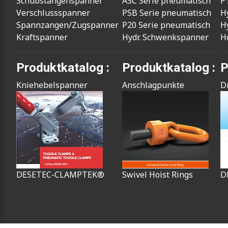
Schubstangenspanner
ASC Serie pneumatisch
P
Verschlussspanner
PSB Serie pneumatisch
H
Spannzangen/Zugspanner
P20 Serie pneumatisch
H
Kraftspanner
Hydr. Schwenkspanner
H
Produktkatalog :
Produktkatalog :
P
Kniehebelspanner
Anschlagpunkte
D
DESETEC-CLAMPTEK®
Swivel Hoist Rings
D