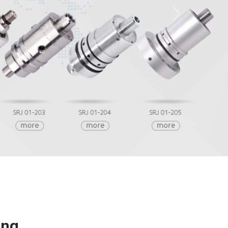
Next
ung