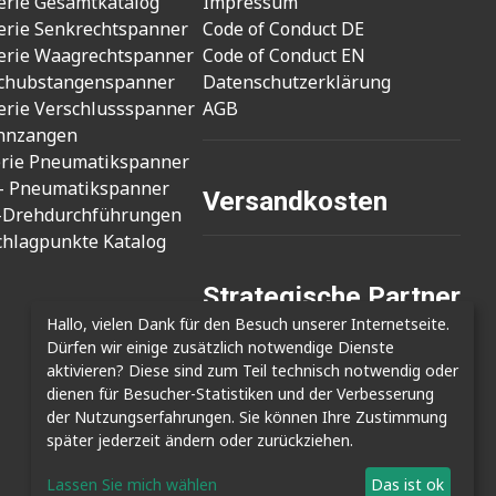
erie Gesamtkatalog
Impressum
erie Senkrechtspanner
Code of Conduct DE
erie Waagrechtspanner
Code of Conduct EN
chubstangenspanner
Datenschutzerklärung
erie Verschlussspanner
AGB
nnzangen
erie Pneumatikspanner
- Pneumatikspanner
Versandkosten
-Drehdurchführungen
chlagpunkte Katalog
Strategische Partner
Hallo, vielen Dank für den Besuch unserer Internetseite.
- Cizmak Mak. San.
Dürfen wir einige zusätzlich notwendige Dienste
- Clamptek Enterprise Co., Ltd.
aktivieren? Diese sind zum Teil technisch notwendig oder
- Shin Kwang Tech
dienen für Besucher-Statistiken und der Verbesserung
der Nutzungserfahrungen. Sie können Ihre Zustimmung
später jederzeit ändern oder zurückziehen.
Lassen Sie mich wählen
Das ist ok