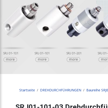
Previous
Startseite
DREHDURCHFÜHRUNGEN
Baureihe SRJ
SRJ01-101-03 Drehdurchfü