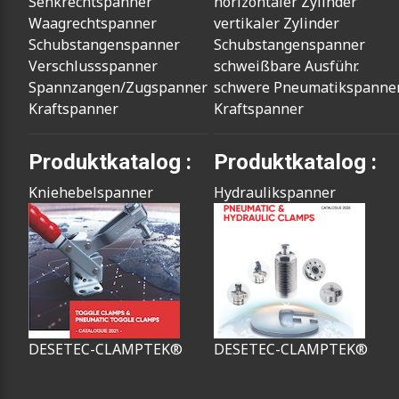
Senkrechtspanner
horizontaler Zylinder
Waagrechtspanner
vertikaler Zylinder
Schubstangenspanner
Schubstangenspanner
Verschlussspanner
schweißbare Ausführ.
Spannzangen/Zugspanner
schwere Pneumatikspanne
Kraftspanner
Kraftspanner
Produktkatalog :
Produktkatalog :
Kniehebelspanner
Hydraulikspanner
DESETEC-CLAMPTEK®
DESETEC-CLAMPTEK®