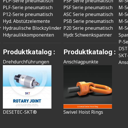
PLP-Serie pneumatisch
PSP Serie pneumatisch
M-S
PLF-Serie pneumatisch
PSF Serie pneumatisch
M-S
P12-Serie pneumatisch
ASC Serie pneumatisch
M-S
Hyd. Abstützelemente
PSB Serie pneumatisch
M-S
r
Hydraulische Blockzylinder
P20 Serie pneumatisch
M-S
Hdyraulikkomponenten
Hydr. Schwenkspanner
Spa
P-S
DST
Produktkatalog :
Produktkatalog :
SKT
Drehdurchführungen
Anschlagpunkte
Ans
DESETEC-SKT®
Swivel Hoist Rings