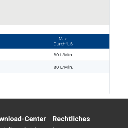
Max.
Durchfluß
80 L/Min.
80 L/Min.
wnload-Center
Rechtliches