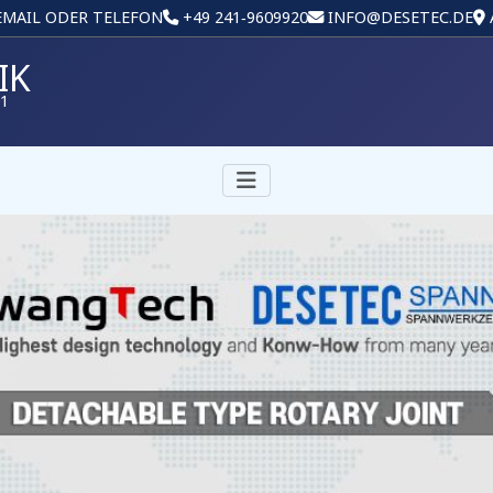
 EMAIL ODER TELEFON
+49 241‑9609920
INFO@DESETEC.DE
IK
01