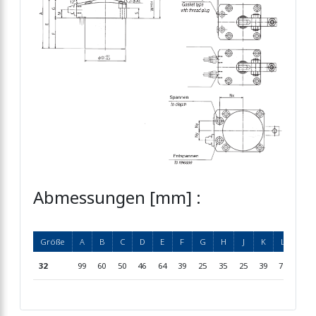
Abmessungen [mm] :
Größe
A
B
C
D
E
F
G
H
J
K
L
M
32
99
60
50
46
64
39
25
35
25
39
79
11