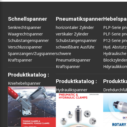
Schnellspanner
Pneumatikspanner
Hebelspa
Senkrechtspanner
horizontaler Zylinder
PLP-Serie p
Waagrechtspanner
vertikaler Zylinder
PLF-Serie p
Schubstangenspanner
Schubstangenspanner
P12-Serie p
Verschlussspanner
schweißbare Ausführ.
Hyd. Abstüt
Spannzangen/Zugspanner
schwere
Hydraulische
Kraftspanner
Pneumatikspanner
Blockzylinde
Kraftspanner
Hdyraulikko
Produktkatalog :
Produktkatalog :
Produktka
Kniehebelspanner
Hydraulikspanner
Drehdurchfü