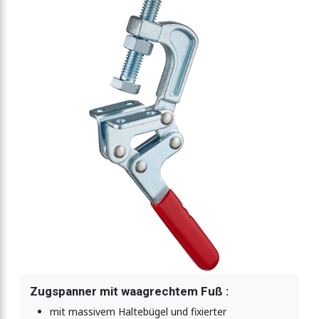
ltekraft 900N
ekraft 1590N
ekraft 3180N
ekraft 3180N-Typ2
ekraft 5000N
-Spannzange 2000N
Zugspanner mit waagrechtem Fuß :
mit massivem Haltebügel und fixierter