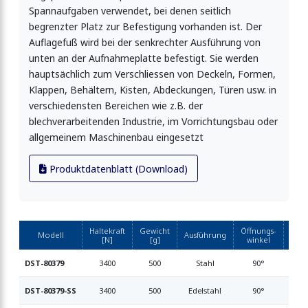
Spannaufgaben verwendet, bei denen seitlich
begrenzter Platz zur Befestigung vorhanden ist. Der
Auflagefuß wird bei der senkrechter Ausführung von
unten an der Aufnahmeplatte befestigt. Sie werden
hauptsächlich zum Verschliessen von Deckeln, Formen,
Klappen, Behältern, Kisten, Abdeckungen, Türen usw. in
verschiedensten Bereichen wie z.B. der
blechverarbeitenden Industrie, im Vorrichtungsbau oder
allgemeinem Maschinenbau eingesetzt
Produktdatenblatt (Download)
Haltekraft
Gewicht
Öffnungs-
And
Modell
Ausführung
[N]
[g]
winkel
sp
DST-80379
3400
500
Stahl
90°
CH-S
DST-80379-SS
3400
500
Edelstahl
90°
CH-S