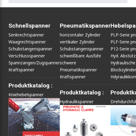
Schnellspanner
Pneumatikspanner
Hebelspa
Senkrechtspanner
horizontaler Zylinder
PLP-Serie p
Waagrechtspanner
vertikaler Zylinder
PLF-Serie p
Schubstangenspanner
Schubstangenspanner
P12-Serie p
Verschlussspanner
schweißbare Ausführ.
Hyd. Abstüt
Spannzangen/Zugspanner
schwere
Hydraulische
Kraftspanner
Pneumatikspanner
Blockzylinde
Kraftspanner
Hdyraulikko
Produktkatalog :
Produktkatalog :
Produktka
Kniehebelspanner
Hydraulikspanner
Drehdurchfü