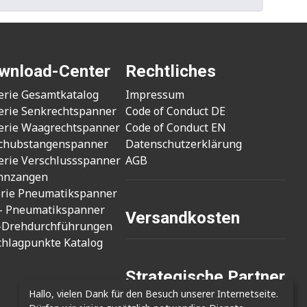
wnload-Center
Rechtliches
erie Gesamtkatalog
Impressum
erie Senkrechtspanner
Code of Conduct DE
erie Waagrechtspanner
Code of Conduct EN
chubstangenspanner
Datenschutzerklärung
erie Verschlussspanner
AGB
nnzangen
erie Pneumatikspanner
- Pneumatikspanner
Versandkosten
-Drehdurchführungen
chlagpunkte Katalog
Strategische Partner
Hallo, vielen Dank für den Besuch unserer Internetseite.
- Cizmak Mak. San.