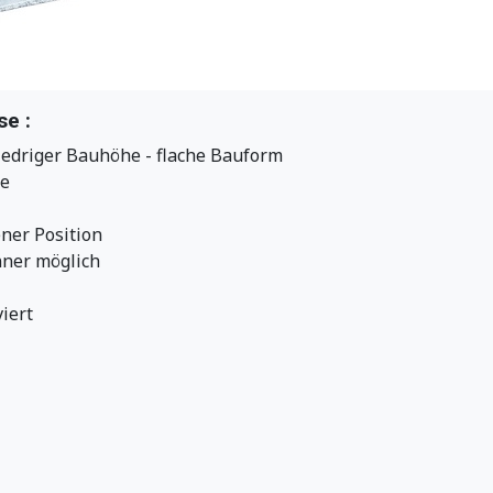
e :
iedriger Bauhöhe - flache Bauform
le
ner Position
nner möglich
viert