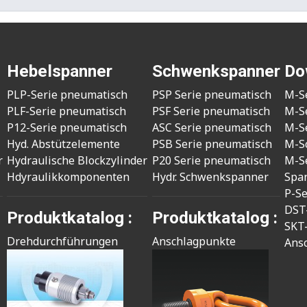
Hebelspanner
Schwenkspanner
Do
PLP-Serie pneumatisch
PSP Serie pneumatisch
M-S
PLF-Serie pneumatisch
PSF Serie pneumatisch
M-S
P12-Serie pneumatisch
ASC Serie pneumatisch
M-S
Hyd. Abstützelemente
PSB Serie pneumatisch
M-S
r
Hydraulische Blockzylinder
P20 Serie pneumatisch
M-S
Hdyraulikkomponenten
Hydr. Schwenkspanner
Spa
P-S
DST
Produktkatalog :
Produktkatalog :
SKT
Drehdurchführungen
Anschlagpunkte
Ans