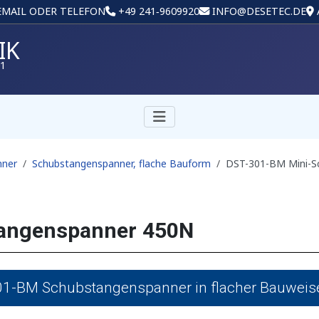
 EMAIL ODER TELEFON
+49 241‑9609920
INFO@DESETEC.DE
IK
01
nner
Schubstangenspanner, flache Bauform
DST-301-BM Mini-S
angenspanner 450N
1-BM Schubstangenspanner in flacher Bauwei