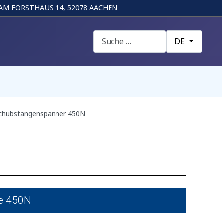
AM FORSTHAUS 14, 52078 AACHEN
Suchen
Sprache auswä
DE
chubstangenspanner 450N
se 450N