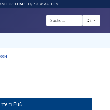
AM FORSTHAUS 14, 52078 AACHEN
Suchen
Sprache auswä
DE
500N
chtem Fuß