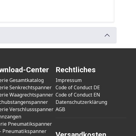
wnload-Center
Rechtliches
erie Gesamtkatalog
Impressum
erie Senkrechtspanner
Code of Conduct DE
erie Waagrechtspanner
Code of Conduct EN
chubstangenspanner
Datenschutzerklärung
erie Verschlussspanner
AGB
nnzangen
erie Pneumatikspanner
- Pneumatikspanner
Versandkosten