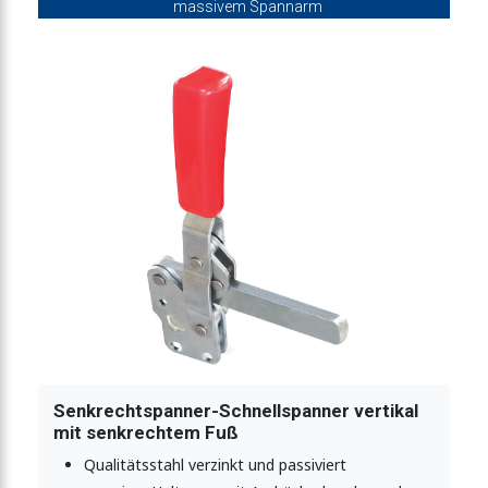
massivem Spannarm
fuß offener Haltearm
inkelfuß und Sicherheitsverriegelung
rechter Fuß massiver Haltearm
krechter Fuß massiver Haltearm
elfuß massiver Haltearm
Senkrechtspanner-Schnellspanner vertikal
mit senkrechtem Fuß
ner mit waagrechtem Fuß
Qualitätsstahl verzinkt und passiviert