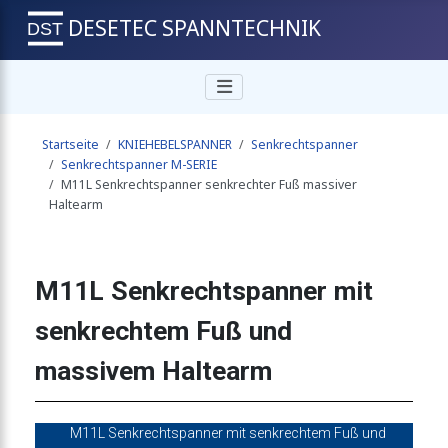
DESETEC SPANNTECHNIK
chter Fuß offener Haltearm
Startseite
KNIEHEBELSPANNER
Senkrechtspanner
enkrechtem Fuß und Sicherheitsverriegelung
Senkrechtspanner M-SERIE
M11L Senkrechtspanner senkrechter Fuß massiver
Haltearm
waagrechtem Fuß Edelstahlausführung
M11L Senkrechtspanner mit
chter Fuß offener Haltearm
senkrechtem Fuß und
massivem Haltearm
enkrechtem Fuß und Sicherheitsverriegelung
M11L Senkrechtspanner mit senkrechtem Fuß und