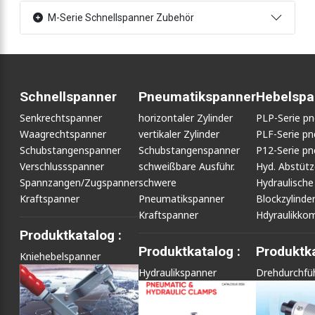
M-Serie Schnellspanner Zubehör
Schnellspanner
Pneumatikspanner
Hebelspa
Senkrechtspanner
horizontaler Zylinder
PLP-Serie p
Waagrechtspanner
vertikaler Zylinder
PLF-Serie p
Schubstangenspanner
Schubstangenspanner
P12-Serie p
Verschlussspanner
schweißbare Ausführ.
Hyd. Abstüt
Spannzangen/Zugspanner
schwere
Hydraulische
Kraftspanner
Pneumatikspanner
Blockzylinde
Kraftspanner
Hdyraulikko
Produktkatalog :
Produktkatalog :
Produktka
Kniehebelspanner
Hydraulikspanner
Drehdurchfü