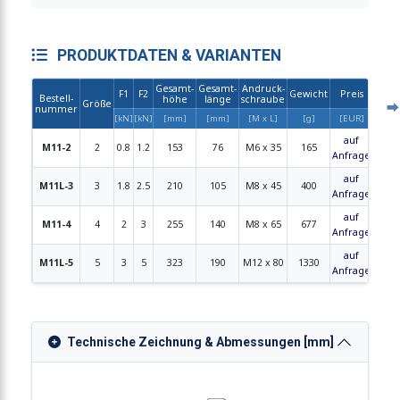
PRODUKTDATEN & VARIANTEN
Gesamt-
Gesamt-
Andruck-
F1
F2
Gewicht
Preis
Bestell-
höhe
länge
schraube
Größe
CAD
nummer
[kN]
[kN]
[mm]
[mm]
[M x L]
[g]
[EUR]
auf
M11-2
2
0.8
1.2
153
76
M6 x 35
165
-
Anfrage
auf
M11L-3
3
1.8
2.5
210
105
M8 x 45
400
-
Anfrage
auf
M11-4
4
2
3
255
140
M8 x 65
677
-
Anfrage
auf
M11L-5
5
3
5
323
190
M12 x 80
1330
-
Anfrage
Technische Zeichnung & Abmessungen [mm]