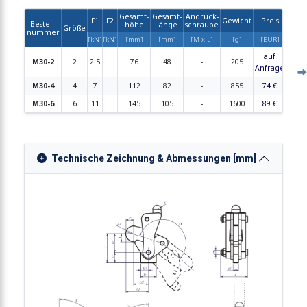
Gesamt-
Gesamt-
Andruck-
F1
F2
Gewicht
Preis
Bestell-
höhe
länge
schraube
Größe
CAD
nummer
[kN]
[kN]
[mm]
[mm]
[M x L]
[g]
[EUR]
auf
M30-2
2
2.5
76
48
-
205
Anfrage
M30-4
4
7
112
82
-
855
74 €
M30-6
6
11
145
105
-
1600
89 €
Technische Zeichnung & Abmessungen [mm]