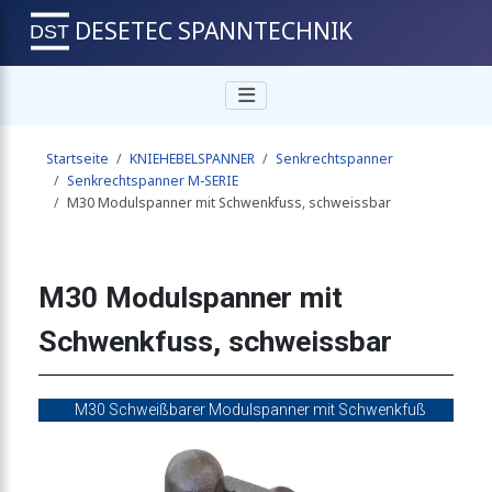
DESETEC SPANNTECHNIK
chter Fuß offener Haltearm
Startseite
KNIEHEBELSPANNER
Senkrechtspanner
enkrechtem Fuß und Sicherheitsverriegelung
Senkrechtspanner M-SERIE
M30 Modulspanner mit Schwenkfuss, schweissbar
waagrechtem Fuß Edelstahlausführung
M30 Modulspanner mit
Schwenkfuss, schweissbar
chter Fuß offener Haltearm
M30 Schweißbarer Modulspanner mit Schwenkfuß
enkrechtem Fuß und Sicherheitsverriegelung