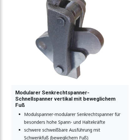
fuß offener Haltearm
inkelfuß und Sicherheitsverriegelung
rechter Fuß massiver Haltearm
rechter Fuß massiver Haltearm
Modularer Senkrechtspanner-
Schnellspanner vertikal mit beweglichem
elfuß massiver Haltearm
Fuß
Modulspanner-modularer Senkrechtspanner für
besonders hohe Spann- und Haltekräfte
ner mit waagrechtem Fuß
schwere schweißbare Ausführung mit
Schwenkfuß (beweglichem Fuß)