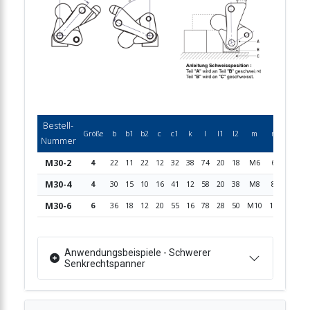
Bestell-
Größe
b
b1
b2
c
c1
k
l
l1
l2
m
r
r1
s
Nummer
M30-2
4
22
11
22
12
32
38
74
20
18
M6
6
10
31
M30-4
4
30
15
10
16
41
12
58
20
38
M8
8
15
52
M30-6
6
36
18
12
20
55
16
78
28
50
M10
11
18
60
Anwendungsbeispiele - Schwerer
Senkrechtspanner