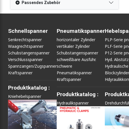
Passendes Zubehör
Schnellspanner
Pneumatikspanner
Hebelspa
Senkrechtspanner
horizontaler Zylinder
PLP-Serie p
Waagrechtspanner
vertikaler Zylinder
PLF-Serie p
Schubstangenspanner
Schubstangenspanner
P12-Serie p
Verschlussspanner
schweißbare Ausführ.
Hyd. Abstüt
Spannzangen/Zugspanner
schwere
Hydraulische
Kraftspanner
Pneumatikspanner
Blockzylinde
Kraftspanner
Hdyraulikko
Produktkatalog :
Produktkatalog :
Produktka
Kniehebelspanner
Hydraulikspanner
Drehdurchfü