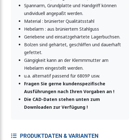
Spannarm, Grundplatte und Handgriff können
ner mit senkrechtem Fuß
undividuell angepaßt werden.
Material : brünierter Qualitätsstahl
Hebelarm : aus brüniertem Stahlguss
wenkfuss, schweissbar
Geriebene und einsatzgehärtete Lagerbuchsen.
Bolzen sind gehärtet, geschliffen und dauerhaft
gefettet.
Gängigkeit kann an der Klemmmutter am
echtem Fuss, schweissbar
Hebelarm eingestellt werden.
u.a. alternatif passend für 6809P usw.
Fragen Sie gerne kundenspezifische
Ausführungen nach Ihren Vorgaben an !
Die CAD-Daten stehen unten zum
Downloaden zur Verfügung !
PRODUKTDATEN & VARIANTEN