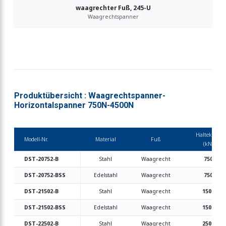
waagrechter Fuß, 245-U
Waagrechtspanner
Produktübersicht : Waagrechtspanner-
Horizontalspanner 750N-4500N
Haltekraft
Modell-Nr.
Material
Fuß
(kN)
DST-20752-B
Stahl
Waagrecht
750
DST-20752-BSS
Edelstahl
Waagrecht
750
DST-21502-B
Stahl
Waagrecht
1500
DST-21502-BSS
Edelstahl
Waagrecht
1500
DST-22502-B
Stahl
Waagrecht
2500