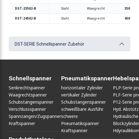
DST-23502-B
Stahl
Waagrecht
3500
DST-24502-B
Stahl
Waagrecht
4500
DST-SERIE Schnellspanner Zubehör
Schnellspanner
Pneumatikspanner
Hebelspa
Senkrechtspanner
horizontaler Zylinder
PLP-Serie p
Waagrechtspanner
vertikaler Zylinder
PLF-Serie p
Schubstangenspanner
Schubstangenspanner
P12-Serie p
Verschlussspanner
schweißbare Ausführ.
Hyd. Abstüt
Spannzangen/Zugspanner
schwere
Hydraulische
Kraftspanner
Pneumatikspanner
Blockzylinde
Kraftspanner
Hdyraulikko