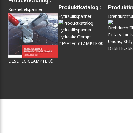
Produktkatalog :
Produktkatalog :
Produktka
Kniehebelspanner
Hydraulikspanner
Drehdurchfü
DESETEC-CLAMPTEK®
DESETEC-S
DESETEC-CLAMPTEK®