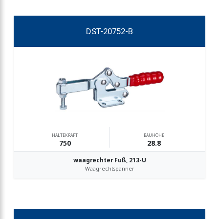
DST-20752-B
HALTEKRAFT
BAUHÖHE
750
28.8
waagrechter Fuß, 213-U
Waagrechtspanner