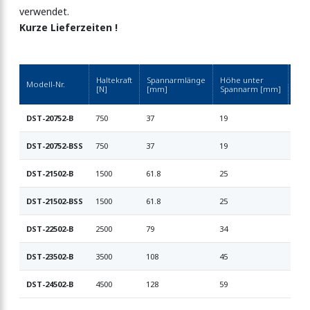
verwendet.
330N
Kurze Lieferzeiten !
500N
Haltekraft
Spannarmlänge
Höhe unter
Modell-Nr.
[N]
[mm]
Spannarm [mm]
Spa
DST-20752-B
750
37
19
94°
DST-20752-BSS
750
37
19
94°
DST-21502-B
1500
61.8
25
94°
DST-21502-BSS
1500
61.8
25
94°
DST-22502-B
2500
79
34
94°
DST-23502-B
3500
108
45
94°
DST-24502-B
4500
128
59
94°