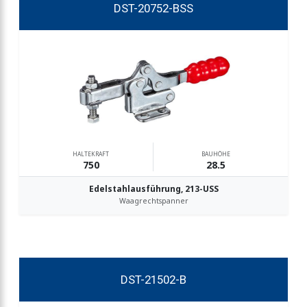
DST-20752-BSS
HALTEKRAFT
BAUHÖHE
750
28.5
Edelstahlausführung, 213-USS
Waagrechtspanner
DST-21502-B