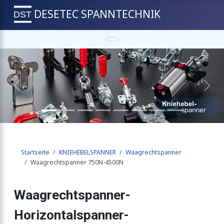
DESETEC SPANNTECHNIK
IE
Previous
Next
rechtem Fuß
Startseite
KNIEHEBELSPANNER
Waagrechtspanner
echtem Fuß
Waagrechtspanner 750N-4500N
Waagrechtspanner-
lfuß
Horizontalspanner-