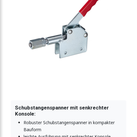
enspanner 500N
enspanner 500N
genspanner 820N
genspanner 820N
genspanner 1360N
Schubstangenspanner mit senkrechter
Konsole:
Robuster Schubstangenspanner in kompakter
tangenspanner 1360N
Bauform
leichte Ausführung mit senkrechter Konsole