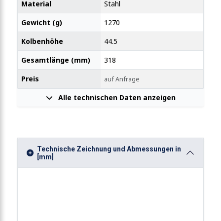
Material
Stahl
Gewicht (g)
1270
stangenspanner mit schmalem Flanschfuss 2000N
Kolbenhöhe
44.5
Gesamtlänge (mm)
318
Preis
auf Anfrage
Alle technischen Daten anzeigen
Technische Zeichnung und Abmessungen in
[mm]