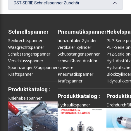
DST-SERIE Schnellspanner Zubehör
Schnellspanner
Pneumatikspanner
Hebelspa
Senkrechtspanner
horizontaler Zylinder
PLP-Serie p
Waagrechtspanner
vertikaler Zylinder
PLF-Serie p
Schubstangenspanner
Schubstangenspanner
P12-Serie p
Verschlussspanner
schweißbare Ausführ.
Hyd. Abstüt
Spannzangen/Zugspanner
schwere
Hydraulische
Kraftspanner
Pneumatikspanner
Blockzylinde
Kraftspanner
Hdyraulikko
Produktkatalog :
Produktkatalog :
Produktka
Kniehebelspanner
Hydraulikspanner
Drehdurchfü