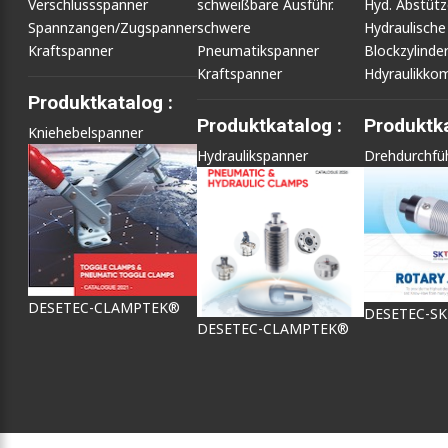
Verschlussspanner
schweißbare Ausführ.
Hyd. Abstüt
Spannzangen/Zugspanner
schwere
Hydraulische
Kraftspanner
Pneumatikspanner
Blockzylinde
Kraftspanner
Hdyraulikko
Produktkatalog :
Produktkatalog :
Produktka
Kniehebelspanner
Hydraulikspanner
Drehdurchfü
DESETEC-CLAMPTEK®
DESETEC-S
DESETEC-CLAMPTEK®