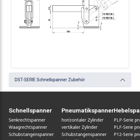
DST-SERIE Schnellspanner Zubehör
Schnellspanner
Pneumatikspanner
Hebelspa
Senkrechtspanner
horizontaler Zylinder
PLP-Serie p
Waagrechtspanner
vertikaler Zylinder
PLF-Serie p
Schubstangenspanner
Schubstangenspanner
P12-Serie p