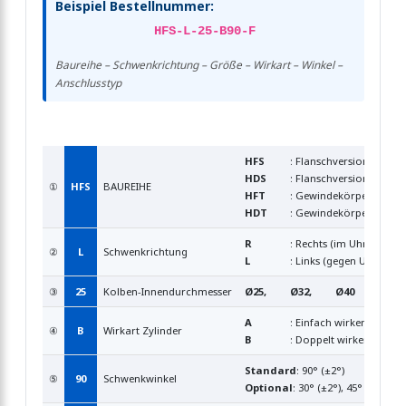
Beispiel Bestellnummer:
HFS-L-25-B90-F
Baureihe – Schwenkrichtung – Größe – Wirkart – Winkel –
Anschlusstyp
HFS
: Flanschversion, einse
HDS
: Flanschversion, dopp
①
HFS
BAUREIHE
HFT
: Gewindekörper, einse
HDT
: Gewindekörper, doppe
R
: Rechts (im Uhrzeigersi
②
L
Schwenkrichtung
L
: Links (gegen Uhrzeiger
③
25
Kolben-Innendurchmesser
Ø25,
Ø32,
Ø40
A
: Einfach wirkend (nich
④
B
Wirkart Zylinder
B
: Doppelt wirkend
Standard
: 90° (±2°)
⑤
90
Schwenkwinkel
Optional
: 30° (±2°), 45° (±2°), 60