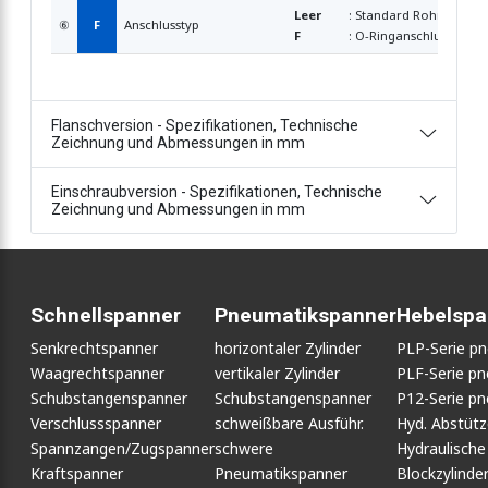
Leer
: Standard Rohrleitung
⑥
F
Anschlusstyp
F
: O-Ringanschluss
Flanschversion - Spezifikationen, Technische
Zeichnung und Abmessungen in mm
Einschraubversion - Spezifikationen, Technische
Zeichnung und Abmessungen in mm
Schnellspanner
Pneumatikspanner
Hebelspa
Senkrechtspanner
horizontaler Zylinder
PLP-Serie p
Waagrechtspanner
vertikaler Zylinder
PLF-Serie p
Schubstangenspanner
Schubstangenspanner
P12-Serie p
Verschlussspanner
schweißbare Ausführ.
Hyd. Abstüt
Spannzangen/Zugspanner
schwere
Hydraulische
Kraftspanner
Pneumatikspanner
Blockzylinde