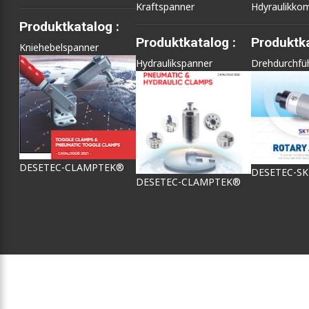
Kraftspanner
Hdyraulikko
Produktkatalog :
Produktkatalog :
Produktka
Kniehebelspanner
Hydraulikspanner
Drehdurchfü
DESETEC-CLAMPTEK®
DESETEC-S
DESETEC-CLAMPTEK®