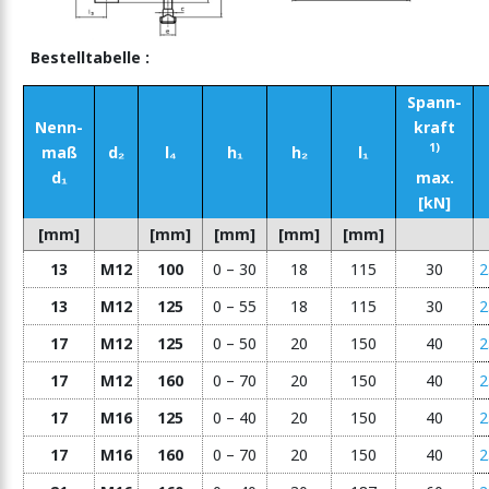
Bestelltabelle :
Spann-
Nenn-
kraft
1)
maß
d₂
l₄
h₁
h₂
l₁
d₁
max.
[kN]
[mm]
[mm]
[mm]
[mm]
[mm]
13
M12
100
0 – 30
18
115
30
2
13
M12
125
0 – 55
18
115
30
2
17
M12
125
0 – 50
20
150
40
2
17
M12
160
0 – 70
20
150
40
2
17
M16
125
0 – 40
20
150
40
2
17
M16
160
0 – 70
20
150
40
2