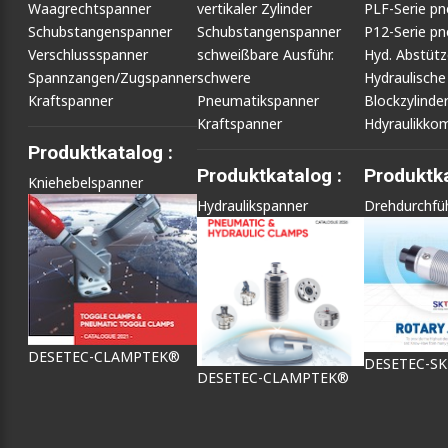
Waagrechtspanner
vertikaler Zylinder
PLF-Serie p
Schubstangenspanner
Schubstangenspanner
P12-Serie p
Verschlussspanner
schweißbare Ausführ.
Hyd. Abstüt
Spannzangen/Zugspanner
schwere
Hydraulische
Kraftspanner
Pneumatikspanner
Blockzylinde
Kraftspanner
Hdyraulikko
Produktkatalog :
Produktkatalog :
Produktka
Kniehebelspanner
Hydraulikspanner
Drehdurchfü
DESETEC-CLAMPTEK®
DESETEC-S
DESETEC-CLAMPTEK®