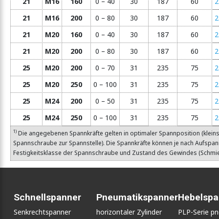
21
M16
160
0 – 40
30
187
60
2
21
M16
200
0 – 80
30
187
60
2
21
M20
160
0 – 40
30
187
60
2
21
M20
200
0 – 80
30
187
60
2
25
M20
200
0 – 70
31
235
75
2
25
M20
250
0 – 100
31
235
75
2
25
M24
200
0 – 50
31
235
75
2
25
M24
250
0 – 100
31
235
75
2
1)
Die angegebenen Spannkräfte gelten in optimaler Spannposition (klein
Spannschraube zur Spannstelle). Die Spannkräfte können je nach Aufspa
Festigkeitsklasse der Spannschraube und Zustand des Gewindes (Schmi
Schnellspanner
Pneumatikspanner
Hebelspa
Senkrechtspanner
horizontaler Zylinder
PLP-Serie p