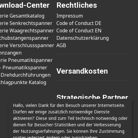
wnload-Center
Rechtliches
erie Gesamtkatalog
Impressum
erie Senkrechtspanner
Code of Conduct DE
erie Waagrechtspanner
Code of Conduct EN
chubstangenspanner
Datenschutzerklärung
erie Verschlussspanner
AGB
nnzangen
erie Pneumatikspanner
- Pneumatikspanner
Versandkosten
-Drehdurchführungen
chlagpunkte Katalog
Strategische Partner
Hallo, vielen Dank für den Besuch unserer Internetseite.
- Cizmak Mak. San.
Dürfen wir einige zusätzlich notwendige Dienste
- Clamptek Enterprise Co., Ltd.
aktivieren? Diese sind zum Teil technisch notwendig oder
- Shin Kwang Tech
dienen für Besucher-Statistiken und der Verbesserung
der Nutzungserfahrungen. Sie können Ihre Zustimmung
später jederzeit ändern oder zurückziehen.