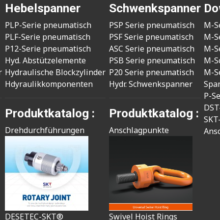
Hebelspanner
Schwenkspanner
Do
PLP-Serie pneumatisch
PSP Serie pneumatisch
M-S
PLF-Serie pneumatisch
PSF Serie pneumatisch
M-S
P12-Serie pneumatisch
ASC Serie pneumatisch
M-S
Hyd. Abstützelemente
PSB Serie pneumatisch
M-S
r
Hydraulische Blockzylinder
P20 Serie pneumatisch
M-S
Hdyraulikkomponenten
Hydr. Schwenkspanner
Spa
P-S
DST
Produktkatalog :
Produktkatalog :
SKT
Drehdurchführungen
Anschlagpunkte
Ans
DESETEC-SKT®
Swivel Hoist Rings