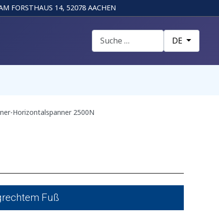
AM FORSTHAUS 14, 52078 AACHEN
Suchen
Sprache auswä
DE
er-Horizontalspanner 2500N
grechtem Fuß