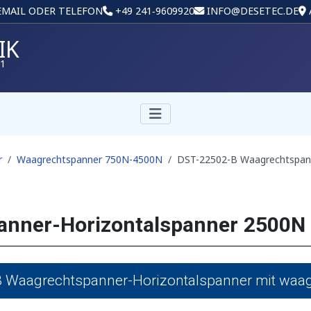
 EMAIL ODER TELEFON
+49 241‑9609920
INFO@DESETEC.DE
IK
01
r
Waagrechtspanner 750N-4500N
DST-22502-B Waagrechtspann
anner-Horizontalspanner 2500N
 Waagrechtspanner-Horizontalspanner mit waa