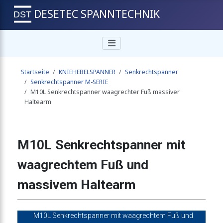
DESETEC SPANNTECHNIK
chter Fuß offener Haltearm
Startseite
KNIEHEBELSPANNER
Senkrechtspanner
enkrechtem Fuß und Sicherheitsverriegelung
Senkrechtspanner M-SERIE
M10L Senkrechtspanner waagrechter Fuß massiver
Haltearm
waagrechtem Fuß Edelstahlausführung
M10L Senkrechtspanner mit
chter Fuß offener Haltearm
waagrechtem Fuß und
massivem Haltearm
enkrechtem Fuß und Sicherheitsverriegelung
M10L Senkrechtspanner mit waagrechtem Fuß und