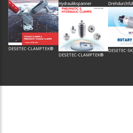
Hydraulikspanner
Drehdurchfü
DESETEC-CLAMPTEK®
DESETEC-S
DESETEC-CLAMPTEK®