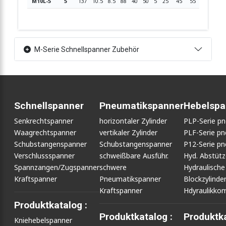
M10L-5
5
137
10.5
8.5
88
40
50
5
25
45
55
25
45
M-Serie Schnellspanner Zubehör
Schnellspanner
Pneumatikspanner
Hebelspa
Senkrechtspanner
horizontaler Zylinder
PLP-Serie p
Waagrechtspanner
vertikaler Zylinder
PLF-Serie p
Schubstangenspanner
Schubstangenspanner
P12-Serie p
Verschlussspanner
schweißbare Ausführ.
Hyd. Abstüt
Spannzangen/Zugspanner
schwere
Hydraulische
Kraftspanner
Pneumatikspanner
Blockzylinde
Kraftspanner
Hdyraulikko
Produktkatalog :
Produktkatalog :
Produktka
Kniehebelspanner