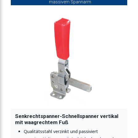
massivem Spannarm
fuß offener Haltearm
inkelfuß und Sicherheitsverriegelung
agrechter Fuß massiver Haltearm
rechter Fuß massiver Haltearm
elfuß massiver Haltearm
Senkrechtspanner-Schnellspanner vertikal
mit waagrechtem Fuß
ner mit waagrechtem Fuß
Qualitätsstahl verzinkt und passiviert