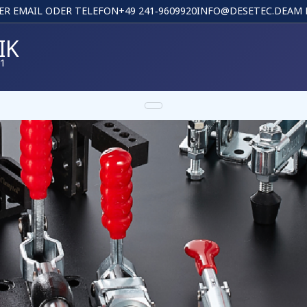
PER EMAIL ODER TELEFON
+49 241‑9609920
INFO@DESETEC.DE
AM 
IK
01