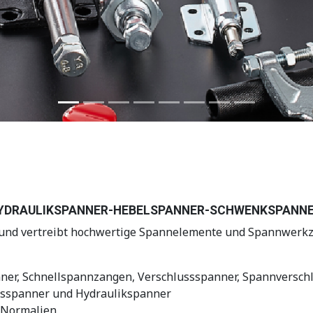
YDRAULIKSPANNER-HEBELSPANNER-SCHWENKSPANN
d vertreibt hochwertige Spannelemente und Spannwerkzeug
ner, Schnellspannzangen, Verschlussspanner, Spannversc
nsspanner und Hydraulikspanner
 Normalien