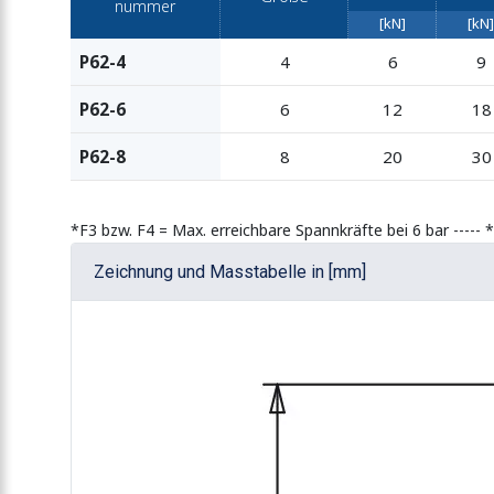
nummer
[kN]
[kN]
P62-4
4
6
9
P62-6
6
12
18
P62-8
8
20
30
*F3 bzw. F4 = Max. erreichbare Spannkräfte bei 6 bar -----
Zeichnung und Masstabelle in [mm]