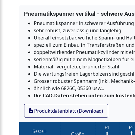
Pneumatikspanner vertikal - schwere Aus
Pneumatikspanner in schwerer Ausführung 
sehr robust, zuverlässig und langlebig
Überall einsetzbar, wo hohe Spann- und Hal
speziell zum Einbau in Transferstraßen un
doppeltwirkender Pneumatikzylinder mit ei
serienmäßig mit einem Magnetkolben für ein
Material : vergüteter, brünierter Stahl
Die wartungsfreien Lagerbolzen sind geschli
Grosser robuster Spannarm (inkl. Mechanik
ähnlich wie 6826C, 05360 usw...
Die CAD-Daten stehen unten zum kostenl
Produktdatenblatt (Download)
F1
F2
Bestell-
⬆︎
⬆︎
Größe