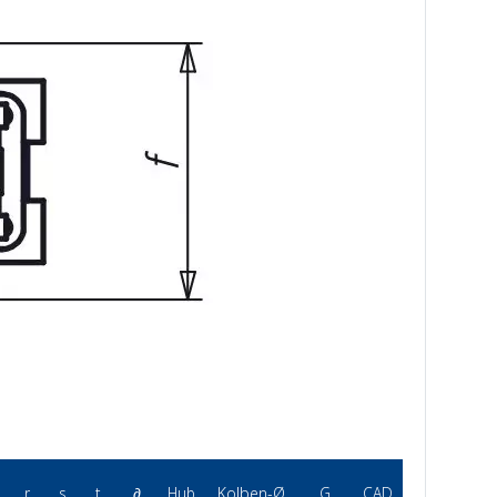
r
s
t
∂
Hub
Kolben-Ø
G
CAD