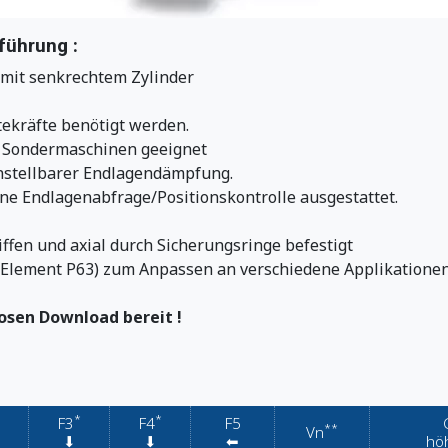
führung :
mit senkrechtem Zylinder
tekräfte benötigt werden.
d Sondermaschinen geeignet
nstellbarer Endlagendämpfung.
e Endlagenabfrage/Positionskontrolle ausgestattet.
ffen und axial durch Sicherungsringe befestigt
-Element P63) zum Anpassen an verschiedene Applikatione
osen Download bereit !
*
*
F3
F4
F5
**
Vn
⬇︎
⬇︎
⬅︎
höh