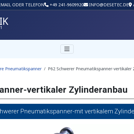
 EMAIL ODER TELEFON
+49 241‑9609920
INFO@DESETEC.DE
IK
01
re Pneumatikspanner
P62 Schwerer Pneumatikspanner-vertikaler 
nner-vertikaler Zylinderanbau
hwerer Pneumatikspanner-mit vertikalem Zylind