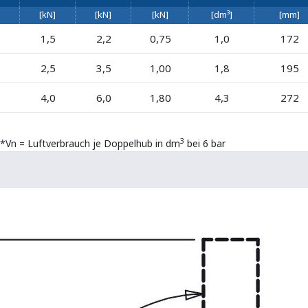
[kN]
[kN]
[kN]
[dm³]
[mm]
1,5
2,2
0,75
1,0
172
2,5
3,5
1,00
1,8
195
4,0
6,0
1,80
4,3
272
3
 **Vn = Luftverbrauch je Doppelhub in dm
bei 6 bar