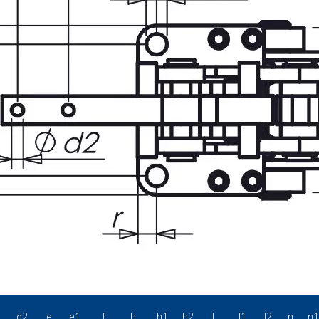
1
d2
e
e1
f
h
h1
h2
l
l1
l2
n
n1