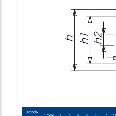
Bestell-
Größe
a
b
b1
c
c1
d
d