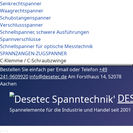
Senkrechtspanner
Waagrechtspanner
Schubstangenspanner
Verschlussspanner
Schnellspanner, schwere Ausführungen
Spannverschlüsse
Schnellspanner für optische Messtechnik
SPANNZANGEN-ZUGSPANNER
C-Klemme / C-Schraubzwinge
Bestellen Sie einfach per Email oder Telefon
+49
241‑9609920
info@desetec.de
Am Forsthaus 14, 52078
Aachen
DE
Spannelemente für die Industrie und Handel seit 2001