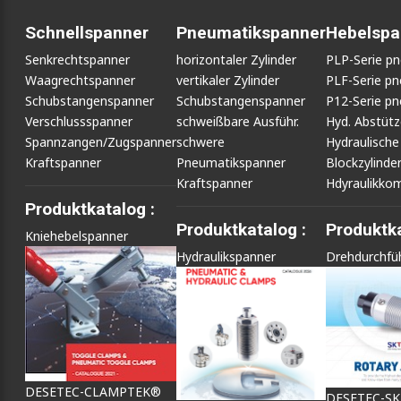
Schnellspanner
Pneumatikspanner
Hebelspa
Senkrechtspanner
horizontaler Zylinder
PLP-Serie p
Waagrechtspanner
vertikaler Zylinder
PLF-Serie p
Schubstangenspanner
Schubstangenspanner
P12-Serie p
Verschlussspanner
schweißbare Ausführ.
Hyd. Abstüt
Spannzangen/Zugspanner
schwere
Hydraulische
Kraftspanner
Pneumatikspanner
Blockzylinde
Kraftspanner
Hdyraulikko
Produktkatalog :
Produktkatalog :
Produktka
Kniehebelspanner
Hydraulikspanner
Drehdurchfü
DESETEC-CLAMPTEK®
DESETEC-S