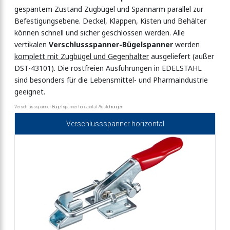
ikal
gespantem Zustand Zugbügel und Spannarm parallel zur
Befestigungsebene. Deckel, Klappen, Kisten und Behälter
können schnell und sicher geschlossen werden. Alle
vertikalen
Verschlussspanner-Bügelspanner
werden
ontal
komplett mit Zugbügel und Gegenhalter
ausgeliefert (außer
DST-43101). Die rostfreien Ausführungen in EDELSTAHL
sind besonders für die Lebensmittel- und Pharmaindustrie
panner
geeignet.
Verschlussspanner-Bügelspanner horizontal Ausführungen
Verschlussspanner horizontal
enspanner
kenspanner
kenspanner