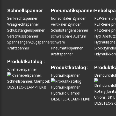
Schnellspanner
Pneumatikspanner
Hebelspa
Senkrechtspanner
horizontaler Zylinder
PLP-Serie p
Waagrechtspanner
vertikaler Zylinder
PLF-Serie p
Schubstangenspanner
Schubstangenspanner
P12-Serie p
Verschlussspanner
schweißbare Ausführ.
Hyd. Abstüt
Spannzangen/Zugspanner
schwere
Hydraulische
Kraftspanner
Pneumatikspanner
Blockzylinde
Kraftspanner
Hdyraulikko
Produktkatalog :
Produktkatalog :
Produktka
Kniehebelspanner
Hydraulikspanner
Drehdurchfü
DESETEC-CLAMPTEK®
DESETEC-CLAMPTEK®
DESETEC-S