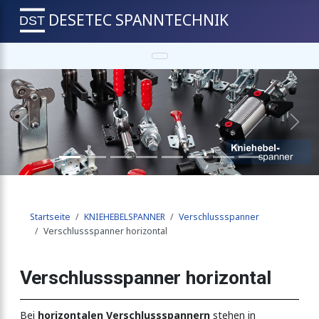
DESETEC SPANNTECHNIK
tal
Previous
Next
anner
Startseite
KNIEHEBELSPANNER
Verschlussspanner
Ausführung
Verschlussspanner horizontal
Verschlussspanner horizontal
zontal
Bei
horizontalen Verschlussspannern
stehen in