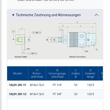
▼ Technische Zeichnung und Abmessungen
A
B
C
D
E
Model
Rotor-
Versorgungs-
Außen
Gesamt-
Rotor-
anschluss
anschluss
Ø
länge
länge
SRJ01-201-11
M16x1.5LH
PT 1/4"
53
132.9
31.4
SRJ01-201-12
M16x1.5LH
PT 3/8"
53
132.9
31.4