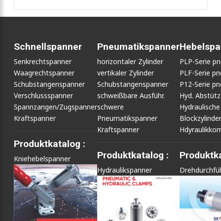
Schnellspanner
Pneumatikspanner
Hebelspa
Senkrechtspanner
horizontaler Zylinder
PLP-Serie p
Waagrechtspanner
vertikaler Zylinder
PLF-Serie p
Schubstangenspanner
Schubstangenspanner
P12-Serie p
Verschlussspanner
schweißbare Ausführ.
Hyd. Abstüt
Spannzangen/Zugspanner
schwere
Hydraulische
Kraftspanner
Pneumatikspanner
Blockzylinde
Kraftspanner
Hdyraulikko
Produktkatalog :
Produktkatalog :
Produktka
Kniehebelspanner
Hydraulikspanner
Drehdurchfü