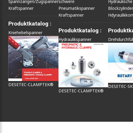
Spannzangen/Zugspanner
schwere
Hydraulische
Kraftspanner
Pneumatikspanner
Blockzylinde
Kraftspanner
Hdyraulikko
Produktkatalog :
Produktkatalog :
Produktka
Kniehebelspanner
Hydraulikspanner
Drehdurchfü
DESETEC-CLAMPTEK®
DESETEC-S
DESETEC-CLAMPTEK®