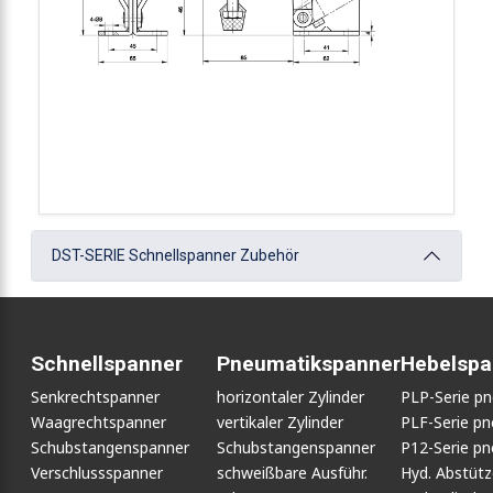
DST-SERIE Schnellspanner Zubehör
Schnellspanner
Pneumatikspanner
Hebelspa
Senkrechtspanner
horizontaler Zylinder
PLP-Serie p
Waagrechtspanner
vertikaler Zylinder
PLF-Serie p
Schubstangenspanner
Schubstangenspanner
P12-Serie p
Verschlussspanner
schweißbare Ausführ.
Hyd. Abstüt