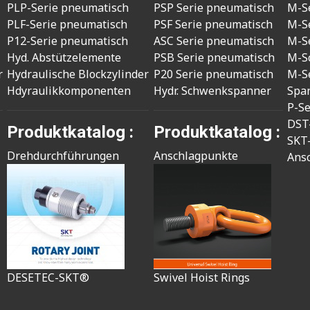
PLP-Serie pneumatisch
PSP Serie pneumatisch
M-S
PLF-Serie pneumatisch
PSF Serie pneumatisch
M-S
P12-Serie pneumatisch
ASC Serie pneumatisch
M-S
Hyd. Abstützelemente
PSB Serie pneumatisch
M-S
r
Hydraulische Blockzylinder
P20 Serie pneumatisch
M-S
Hdyraulikkomponenten
Hydr. Schwenkspanner
Spa
P-S
DST
Produktkatalog :
Produktkatalog :
SKT
Drehdurchführungen
Anschlagpunkte
Ans
DESETEC-SKT®
Swivel Hoist Rings