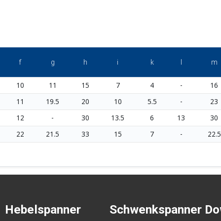
f
g
h
i
k
l
m
10
11
15
7
4
-
16
11
19.5
20
10
5.5
-
23
12
-
30
13.5
6
13
30
22
21.5
33
15
7
-
22.5
Hebelspanner
Schwenkspanner
Do