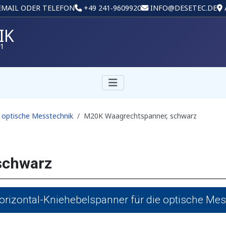
 EMAIL ODER TELEFON
+49 241‑9609920
INFO@DESETEC.DE
IK
01
r optische Messtechnik
M20K Waagrechtspanner, schwarz
schwarz
rizontal-Kniehebelspanner für die optische Mes