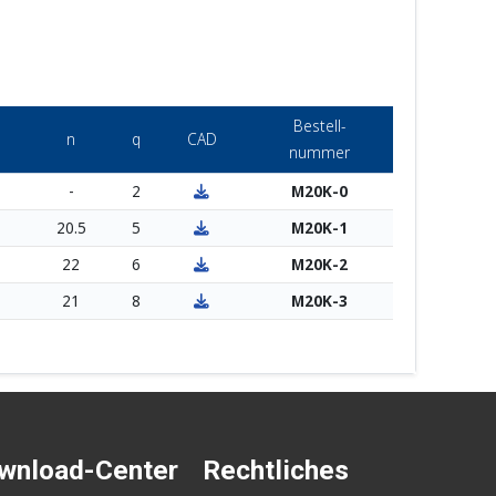
Bestell-
n
q
CAD
nummer
-
2
M20K-0
20.5
5
M20K-1
22
6
M20K-2
21
8
M20K-3
wnload-Center
Rechtliches