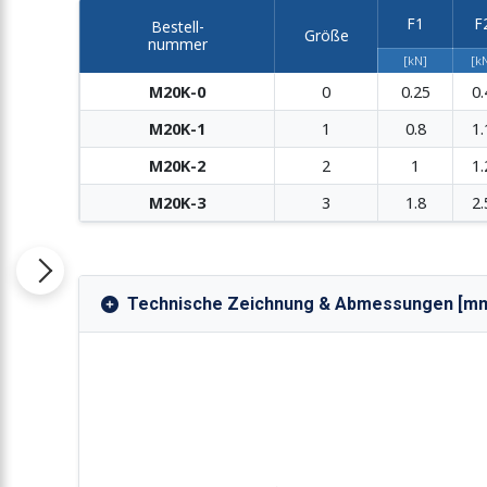
F1
F
Bestell-
Größe
nummer
[kN]
[k
M20K-0
0
0.25
0.
M20K-1
1
0.8
1.
M20K-2
2
1
1.
M20K-3
3
1.8
2.
Technische Zeichnung & Abmessungen [m