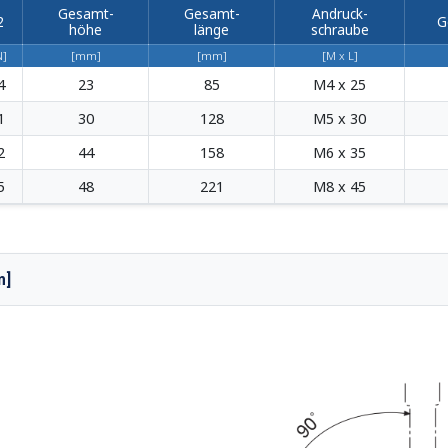
Gesamt-
Gesamt-
Andruck-
2
G
höhe
länge
schraube
N]
[mm]
[mm]
[M x L]
4
23
85
M4 x 25
1
30
128
M5 x 30
2
44
158
M6 x 35
5
48
221
M8 x 45
m]