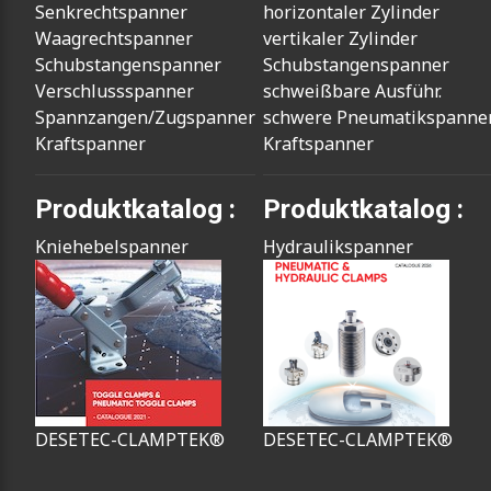
Senkrechtspanner
horizontaler Zylinder
Waagrechtspanner
vertikaler Zylinder
Schubstangenspanner
Schubstangenspanner
Verschlussspanner
schweißbare Ausführ.
Spannzangen/Zugspanner
schwere Pneumatikspanne
Kraftspanner
Kraftspanner
Produktkatalog :
Produktkatalog :
Kniehebelspanner
Hydraulikspanner
DESETEC-CLAMPTEK®
DESETEC-CLAMPTEK®