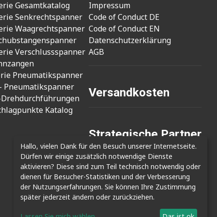
erie Gesamtkatalog
Impressum
erie Senkrechtspanner
Code of Conduct DE
erie Waagrechtspanner
Code of Conduct EN
chubstangenspanner
Datenschutzerklärung
erie Verschlussspanner
AGB
nnzangen
erie Pneumatikspanner
- Pneumatikspanner
Versandkosten
-Drehdurchführungen
chlagpunkte Katalog
Strategische Partner
Hallo, vielen Dank für den Besuch unserer Internetseite.
- Cizmak Mak. San.
Dürfen wir einige zusätzlich notwendige Dienste
- Clamptek Enterprise Co., Ltd.
aktivieren? Diese sind zum Teil technisch notwendig oder
- Shin Kwang Tech
dienen für Besucher-Statistiken und der Verbesserung
der Nutzungserfahrungen. Sie können Ihre Zustimmung
später jederzeit ändern oder zurückziehen.
Lassen Sie mich wählen
Das ist ok