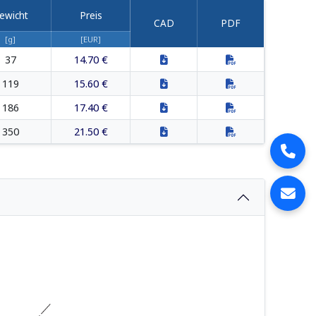
ewicht
Preis
CAD
PDF
[g]
[EUR]
37
14.70 €
119
15.60 €
186
17.40 €
350
21.50 €