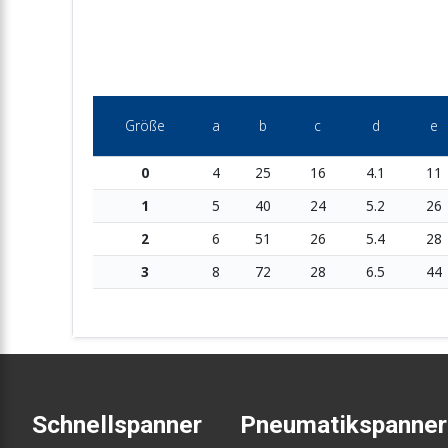
Größe
a
b
c
d
e
0
4
25
16
4.1
11
1
5
40
24
5.2
26
2
6
51
26
5.4
28
3
8
72
28
6.5
44
Schnellspanner
Pneumatikspanner