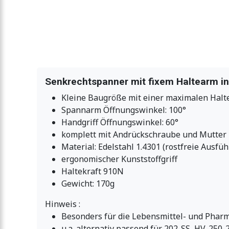
Senkrechtspanner mit fixem Haltearm in E
Kleine Baugröße mit einer maximalen Halt
Spannarm Öffnungswinkel: 100°
Handgriff Öffnungswinkel: 60°
komplett mit Andrückschraube und Mutter
Material: Edelstahl 1.4301 (rostfreie Ausfü
ergonomischer Kunststoffgriff
Haltekraft 910N
Gewicht: 170g
Hinweis :
Besonders für die Lebensmittel- und Pharm
u.a. alternativ passend für 202-SS, HV-250-2S