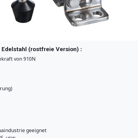
delstahl (rostfreie Version) :
ekraft von 910N
hrung)
aindustrie geeignet
, usw...