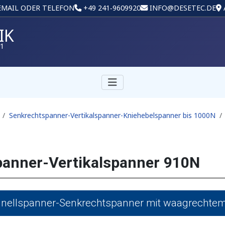
 EMAIL ODER TELEFON
+49 241‑9609920
INFO@DESETEC.DE
IK
01
Senkrechtspanner-Vertikalspanner-Kniehebelspanner bis 1000N
anner-Vertikalspanner 910N
nellspanner-Senkrechtspanner mit waagrechte