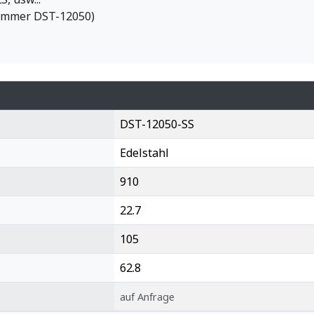
nummer DST-12050)
DST-12050-SS
Edelstahl
910
22.7
105
62.8
auf Anfrage