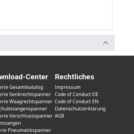
wnload-Center
Rechtliches
erie Gesamtkatalog
Impressum
erie Senkrechtspanner
Code of Conduct DE
erie Waagrechtspanner
Code of Conduct EN
chubstangenspanner
Datenschutzerklärung
erie Verschlussspanner
AGB
nnzangen
erie Pneumatikspanner