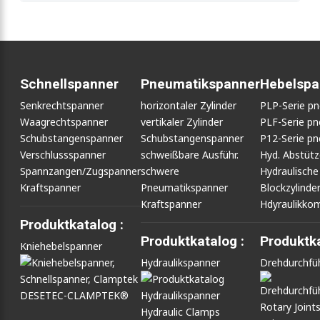
Schnellspanner
Pneumatikspanner
Hebelspa
Senkrechtspanner
horizontaler Zylinder
PLP-Serie p
Waagrechtspanner
vertikaler Zylinder
PLF-Serie p
Schubstangenspanner
Schubstangenspanner
P12-Serie p
Verschlussspanner
schweißbare Ausführ.
Hyd. Abstüt
Spannzangen/Zugspanner
schwere
Hydraulische
Kraftspanner
Pneumatikspanner
Blockzylinde
Kraftspanner
Hdyraulikko
Produktkatalog :
Produktkatalog :
Produktka
Kniehebelspanner
Hydraulikspanner
Drehdurchfü
DESETEC-CLAMPTEK®