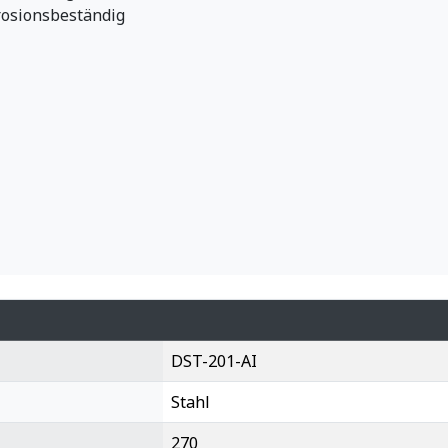
rrosionsbeständig
DST-201-AI
Stahl
270