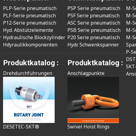
PLP-Serie pneumatisch
PSP Serie pneumatisch
M-S
PLF-Serie pneumatisch
PSF Serie pneumatisch
M-S
P12-Serie pneumatisch
ASC Serie pneumatisch
M-S
Hyd. Abstützelemente
PSB Serie pneumatisch
M-S
r
Hydraulische Blockzylinder
P20 Serie pneumatisch
M-S
Hdyraulikkomponenten
Hydr. Schwenkspanner
Spa
P-S
DST
Produktkatalog :
Produktkatalog :
SKT
Drehdurchführungen
Anschlagpunkte
Ans
DESETEC-SKT®
Swivel Hoist Rings