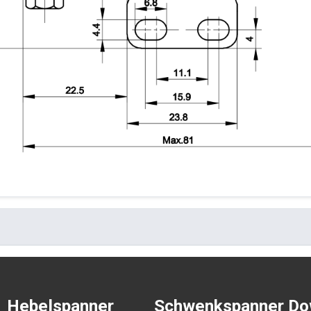
Hebelspanner
Schwenkspanner
Do