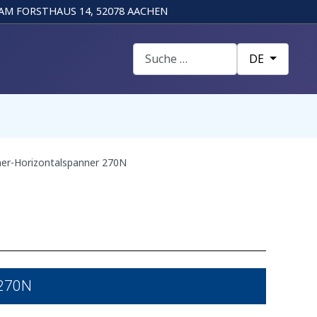
AM FORSTHAUS 14, 52078 AACHEN
Suchen
Sprache auswä
DE
er-Horizontalspanner 270N
 270N