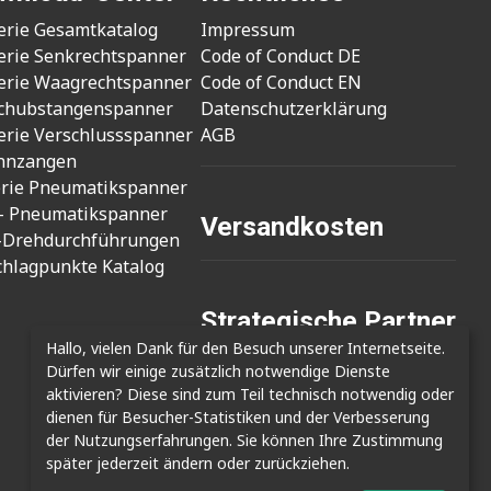
erie Gesamtkatalog
Impressum
erie Senkrechtspanner
Code of Conduct DE
erie Waagrechtspanner
Code of Conduct EN
chubstangenspanner
Datenschutzerklärung
erie Verschlussspanner
AGB
nnzangen
erie Pneumatikspanner
- Pneumatikspanner
Versandkosten
-Drehdurchführungen
chlagpunkte Katalog
Strategische Partner
Hallo, vielen Dank für den Besuch unserer Internetseite.
- Cizmak Mak. San.
Dürfen wir einige zusätzlich notwendige Dienste
- Clamptek Enterprise Co., Ltd.
aktivieren? Diese sind zum Teil technisch notwendig oder
- Shin Kwang Tech
dienen für Besucher-Statistiken und der Verbesserung
der Nutzungserfahrungen. Sie können Ihre Zustimmung
später jederzeit ändern oder zurückziehen.