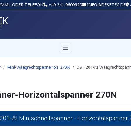
 EMAIL ODER TELEFON
+49 241‑9609920
INFO@DESETEC.DE
IK
01
r
Mini-Waagrechtspanner bis 270N
DST-201-AI Waagrechtspann
ner-Horizontalspanner 270N
201-AI Minischnellspanner - Horizontalspanner