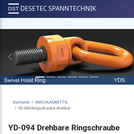
DESETEC SPANNTECHNIK
Grad drehbar
 Innengewinde
Previous
Next
mit Lastbügel
ck
Startseite
ANSCHLAGMITTEL
YD-094 Ringschraube drehbar
m Einschrauben
YD-094 Drehbare Ringschraube