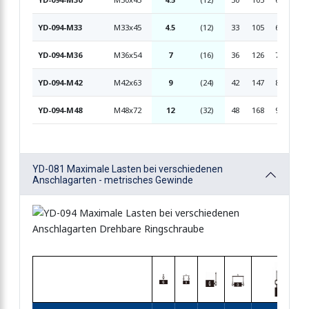
YD-094-M33
M33x45
4.5
(12)
33
105
60
24
YD-094-M36
M36x54
7
(16)
36
126
72
29
YD-094-M42
M42x63
9
(24)
42
147
82
34
YD-094-M48
M48x72
12
(32)
48
168
96
38
YD-081 Maximale Lasten bei verschiedenen
Anschlagarten - metrisches Gewinde