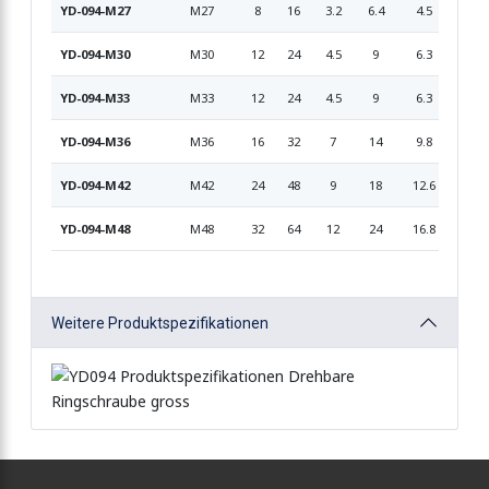
YD-094-M27
M27
8
16
3.2
6.4
4.5
3.2
YD-094-M30
M30
12
24
4.5
9
6.3
4.5
YD-094-M33
M33
12
24
4.5
9
6.3
4.5
YD-094-M36
M36
16
32
7
14
9.8
7
YD-094-M42
M42
24
48
9
18
12.6
9
YD-094-M48
M48
32
64
12
24
16.8
12
Weitere Produktspezifikationen