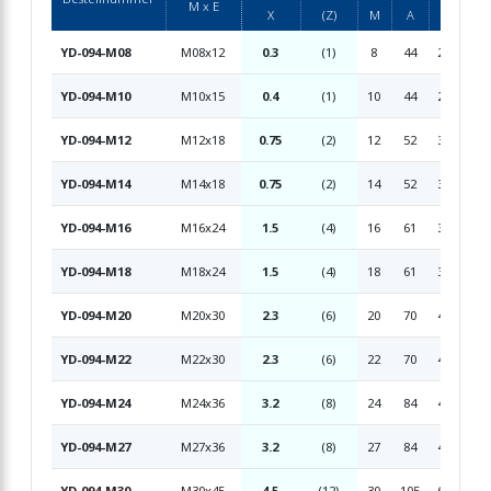
M x E
X
(Z)
M
A
B
C
YD-094-M08
M08x12
0.3
(1)
8
44
25
8
YD-094-M10
M10x15
0.4
(1)
10
44
25
8
YD-094-M12
M12x18
0.75
(2)
12
52
30
10
YD-094-M14
M14x18
0.75
(2)
14
52
30
10
YD-094-M16
M16x24
1.5
(4)
16
61
35
14
YD-094-M18
M18x24
1.5
(4)
18
61
35
14
YD-094-M20
M20x30
2.3
(6)
20
70
40
16
YD-094-M22
M22x30
2.3
(6)
22
70
40
16
YD-094-M24
M24x36
3.2
(8)
24
84
48
19
YD-094-M27
M27x36
3.2
(8)
27
84
48
19
YD-094-M30
M30x45
4.5
(12)
30
105
60
24