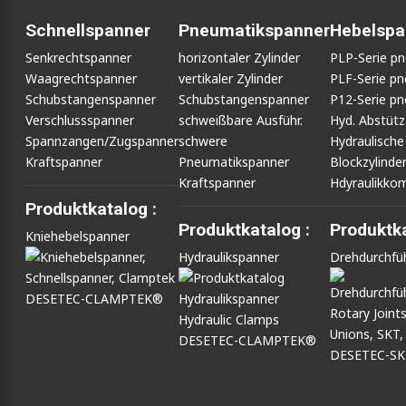
Schnellspanner
Pneumatikspanner
Hebelspa
Senkrechtspanner
horizontaler Zylinder
PLP-Serie p
Waagrechtspanner
vertikaler Zylinder
PLF-Serie p
Schubstangenspanner
Schubstangenspanner
P12-Serie p
Verschlussspanner
schweißbare Ausführ.
Hyd. Abstüt
Spannzangen/Zugspanner
schwere
Hydraulische
Kraftspanner
Pneumatikspanner
Blockzylinde
Kraftspanner
Hdyraulikko
Produktkatalog :
Produktkatalog :
Produktka
Kniehebelspanner
Hydraulikspanner
Drehdurchfü
DESETEC-CLAMPTEK®
DESETEC-CLAMPTEK®
DESETEC-S