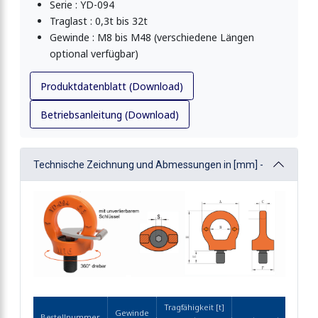
Serie : YD-094
Traglast : 0,3t bis 32t
Gewinde : M8 bis M48 (verschiedene Längen
optional verfügbar)
Produktdatenblatt (Download)
Betriebsanleitung (Download)
Technische Zeichnung und Abmessungen in [mm] -
Tragfähigkeit [t]
A
Gewinde
Bestellnummer