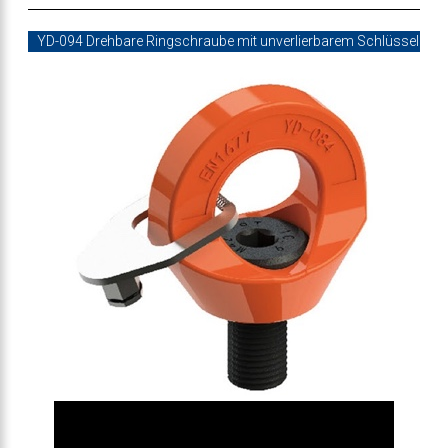
YD-094 Drehbare Ringschraube mit unverlierbarem Schlüssel
bar
eißbar
l
Betonhaken YD-095