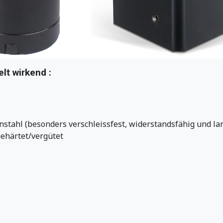
lt wirkend :
stahl (besonders verschleissfest, widerstandsfähig und la
gehärtet/vergütet