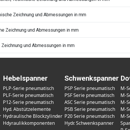
chnische Zeichnung und Abmessungen in mm
sche Zeichnung und Abmessungen in mm
che Zeichnung und Abmessungen in mm
Hebelspanner
Schwenkspanner
Do
PLP-Serie pneumatisch
PSP Serie pneumatisch
M-S
PLF-Serie pneumatisch
PSF Serie pneumatisch
M-S
P12-Serie pneumatisch
ASC Serie pneumatisch
M-S
Hyd. Abstützelemente
PSB Serie pneumatisch
M-S
r
Hydraulische Blockzylinder
P20 Serie pneumatisch
M-S
Hdyraulikkomponenten
Hydr. Schwenkspanner
Spa