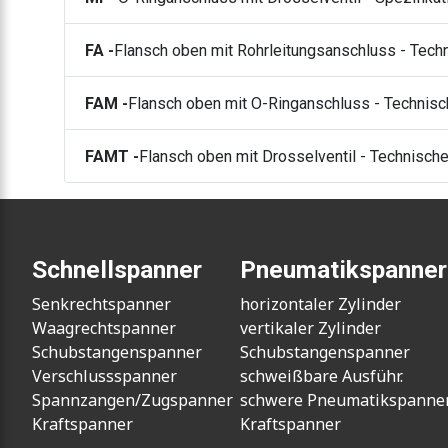
FA -
Flansch oben mit Rohrleitungsanschluss - Te
FAM -
Flansch oben mit O-Ringanschluss - Techni
FAMT -
Flansch oben mit Drosselventil - Technis
Schnellspanner
Pneumatikspanner
Senkrechtspanner
horizontaler Zylinder
Waagrechtspanner
vertikaler Zylinder
Schubstangenspanner
Schubstangenspanner
Verschlussspanner
schweißbare Ausführ.
Spannzangen/Zugspanner
schwere Pneumatikspanne
Kraftspanner
Kraftspanner