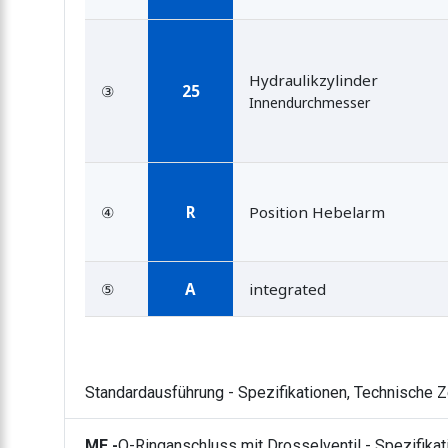
Hydraulikzylinder
③
25
Innendurchmesser
④
R
Position Hebelarm
⑤
A
integrated
Standardausführung - Spezifikationen, Technische
MF -
O-Ringanschluss mit Drosselventil - Spezifik