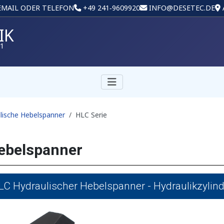
 EMAIL ODER TELEFON
+49 241‑9609920
INFO@DESETEC.DE
IK
01
lische Hebelspanner
HLC Serie
ebelspanner
LC Hydraulischer Hebelspanner - Hydraulikzylind