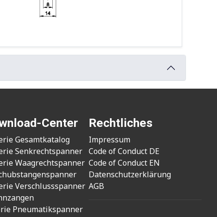
wnload-Center
Rechtliches
erie Gesamtkatalog
Impressum
erie Senkrechtspanner
Code of Conduct DE
erie Waagrechtspanner
Code of Conduct EN
chubstangenspanner
Datenschutzerklärung
erie Verschlussspanner
AGB
nnzangen
erie Pneumatikspanner