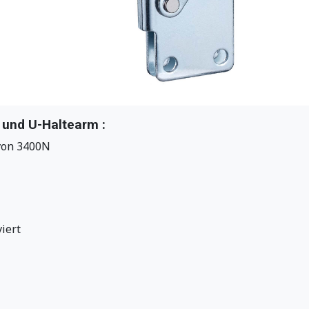
und U-Haltearm :
von 3400N
viert