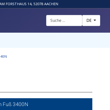
AM FORSTHAUS 14, 52078 AACHEN
Suchen
Sprache auswä
DE
640N
em Fuß 3400N