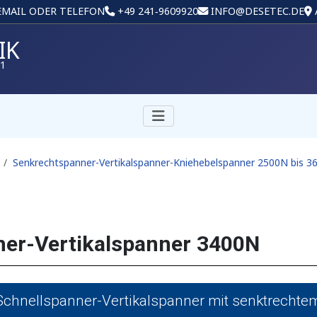
 EMAIL ODER TELEFON
+49 241‑9609920
INFO@DESETEC.DE
IK
01
Senkrechtspanner-Vertikalspanner-Kniehebelspanner 2500N bis 3
er-Vertikalspanner 3400N
chnellspanner-Vertikalspanner mit senktrecht