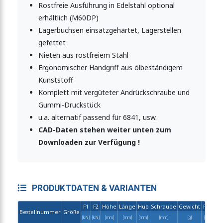
Rostfreie Ausführung in Edelstahl optional
erhältlich (M60DP)
Lagerbuchsen einsatzgehärtet, Lagerstellen
gefettet
Nieten aus rostfreiem Stahl
Ergonomischer Handgriff aus ölbeständigem
Kunststoff
Komplett mit vergüteter Andrückschraube und
Gummi-Druckstück
u.a. alternatif passend für 6841, usw.
CAD-Daten stehen weiter unten zum
Downloaden zur Verfügung !
PRODUKTDATEN & VARIANTEN
F1
F2
Höhe
Länge
Hub
Schraube
Gewicht
Preis
Bestellnummer
Größe
C
[kN]
[kN]
[mm]
[mm]
[mm]
[mm]
[g]
[EUR]