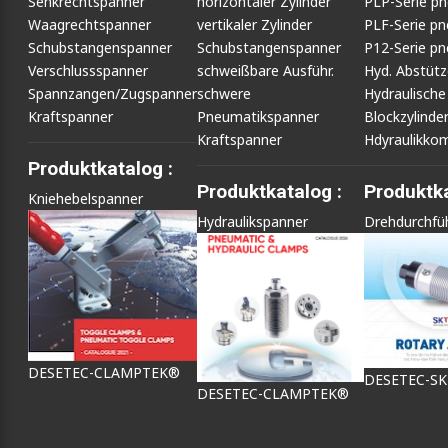
Senkrechtspanner
horizontaler Zylinder
PLP-Serie p
Waagrechtspanner
vertikaler Zylinder
PLF-Serie p
Schubstangenspanner
Schubstangenspanner
P12-Serie p
Verschlussspanner
schweißbare Ausführ.
Hyd. Abstüt
Spannzangen/Zugspanner
schwere
Hydraulische
Kraftspanner
Pneumatikspanner
Blockzylinde
Kraftspanner
Hdyraulikko
Produktkatalog :
Produktkatalog :
Produktka
Kniehebelspanner
Hydraulikspanner
Drehdurchfü
DESETEC-CLAMPTEK®
DESETEC-S
DESETEC-CLAMPTEK®