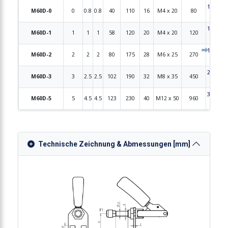
15,50
M60D-0
0
0.8
0.8
40
110
16
M4 x 20
80
€
17,60
M60D-1
1
1
1
58
120
20
M4 x 20
120
€
19,80
M60D-2
2
2
2
80
175
28
M6 x 25
270
€
23,80
M60D-3
3
2.5
2.5
102
190
32
M8 x 35
450
€
32,90
M60D-5
5
4.5
4.5
123
230
40
M12 x 50
960
€
Technische Zeichnung & Abmessungen [mm]