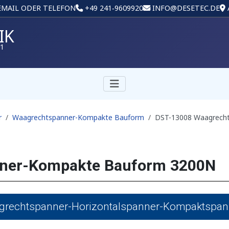
 EMAIL ODER TELEFON
+49 241‑9609920
INFO@DESETEC.DE
IK
01
r
Waagrechtspanner-Kompakte Bauform
DST-13008 Waagrech
ner-Kompakte Bauform 3200N
rechtspanner-Horizontalspanner-Kompaktspan