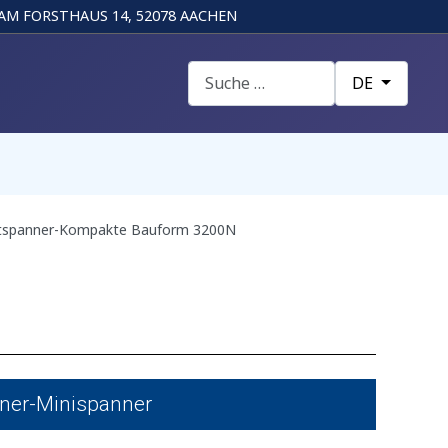
AM FORSTHAUS 14, 52078 AACHEN
Suchen
Sprache auswä
DE
tspanner-Kompakte Bauform 3200N
ner-Minispanner