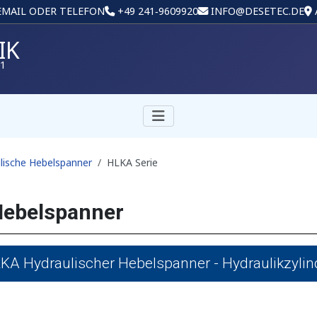
 EMAIL ODER TELEFON
+49 241‑9609920
INFO@DESETEC.DE
IK
01
lische Hebelspanner
HLKA Serie
Hebelspanner
KA Hydraulischer Hebelspanner - Hydraulikzylin