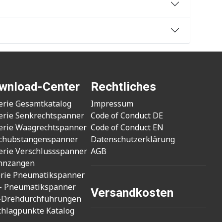
wnload-Center
Rechtliches
erie Gesamtkatalog
Impressum
erie Senkrechtspanner
Code of Conduct DE
erie Waagrechtspanner
Code of Conduct EN
chubstangenspanner
Datenschutzerklärung
erie Verschlussspanner
AGB
nnzangen
erie Pneumatikspanner
- Pneumatikspanner
Versandkosten
-Drehdurchführungen
chlagpunkte Katalog