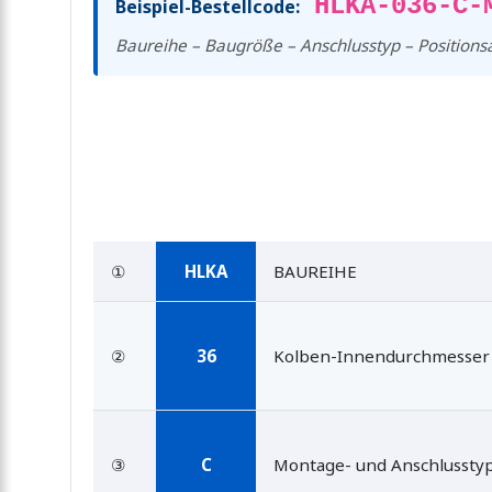
HLKA-036-C-
Beispiel-Bestellcode:
Baureihe – Baugröße – Anschlusstyp – Position
①
HLKA
BAUREIHE
②
36
Kolben-Innendurchmesser
③
C
Montage- und Anschlussty