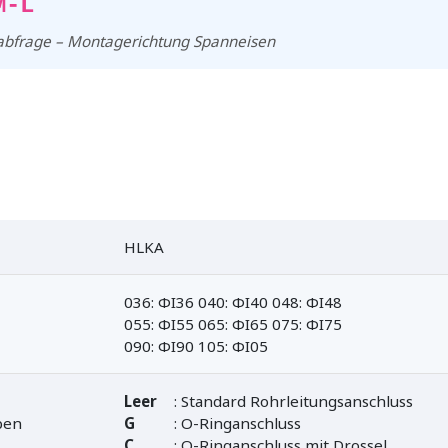
M-L
sabfrage – Montagerichtung Spanneisen
HLKA
036: ΦI36 040: ΦI40 048: ΦI48
055: ΦI55 065: ΦI65 075: ΦI75
090: ΦI90 105: ΦI05
Leer
: Standard Rohrleitungsanschluss
pen
G
: O-Ringanschluss
C
: O-Ringanschluss mit Drossel