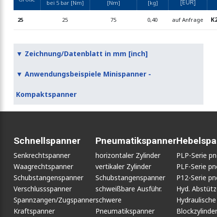
[EUR]
bei 5 bar [Nm]
[Nm]
[kg]
K2
25
25
75
0,40
auf Anfrage
▼ Zeichnung/Datenblatt in mm [inch]
▼ Anwendungsbeispiele Minispanner -
Kompaktspanner
Schnellspanner
Pneumatikspanner
Hebelspa
Senkrechtspanner
horizontaler Zylinder
PLP-Serie p
Waagrechtspanner
vertikaler Zylinder
PLF-Serie p
Schubstangenspanner
Schubstangenspanner
P12-Serie p
Verschlussspanner
schweißbare Ausführ.
Hyd. Abstüt
Spannzangen/Zugspanner
schwere
Hydraulische
Kraftspanner
Pneumatikspanner
Blockzylinde