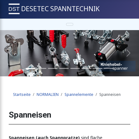
DESETEC SPANNTECHNIK
Spannschraube
Previous
Next
Startseite
NORMALIEN
Spannelemente
Spanneisen
Spanneisen
Spanneisen (auch Spannpratze)
sind flache