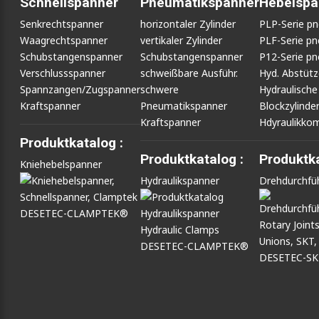
Schnellspanner
Pneumatikspanner
Hebelspa
Senkrechtspanner
horizontaler Zylinder
PLP-Serie p
Waagrechtspanner
vertikaler Zylinder
PLF-Serie p
Schubstangenspanner
Schubstangenspanner
P12-Serie p
Verschlussspanner
schweißbare Ausführ.
Hyd. Abstüt
Spannzangen/Zugspanner
schwere
Hydraulische
Kraftspanner
Pneumatikspanner
Blockzylinde
Kraftspanner
Hdyraulikko
Produktkatalog :
Produktkatalog :
Produktka
Kniehebelspanner
Hydraulikspanner
Drehdurchfü
DESETEC-CLAMPTEK®
DESETEC-CLAMPTEK®
DESETEC-S