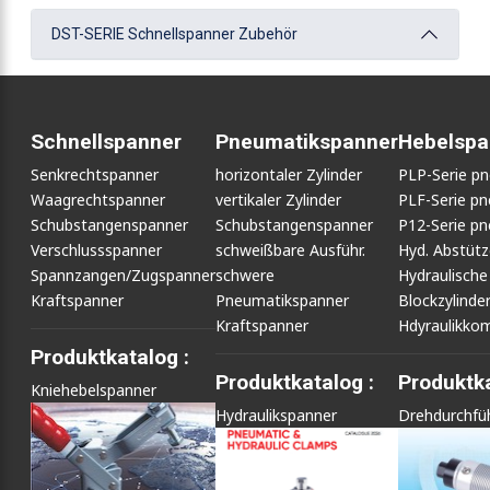
DST-SERIE Schnellspanner Zubehör
Schnellspanner
Pneumatikspanner
Hebelspa
Senkrechtspanner
horizontaler Zylinder
PLP-Serie p
Waagrechtspanner
vertikaler Zylinder
PLF-Serie p
Schubstangenspanner
Schubstangenspanner
P12-Serie p
Verschlussspanner
schweißbare Ausführ.
Hyd. Abstüt
Spannzangen/Zugspanner
schwere
Hydraulische
Kraftspanner
Pneumatikspanner
Blockzylinde
Kraftspanner
Hdyraulikko
Produktkatalog :
Produktkatalog :
Produktka
Kniehebelspanner
Hydraulikspanner
Drehdurchfü