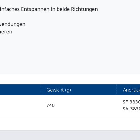
einfaches Entspannen in beide Richtungen
Anwendungen
ieren
Gewicht (g)
Andrück
SF-383
740
SA-383