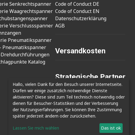
erie Senkrechtspanner
Code of Conduct DE
erie Waagrechtspanner
Code of Conduct EN
chubstangenspanner
Datenschutzerklärung
erie Verschlussspanner
AGB
nnzangen
erie Pneumatikspanner
- Pneumatikspanner
Versandkosten
-Drehdurchführungen
chlagpunkte Katalog
Strategische Partner
Hallo, vielen Dank für den Besuch unserer Internetseite.
- Cizmak Mak. San.
Dürfen wir einige zusätzlich notwendige Dienste
- Clamptek Enterprise Co., Ltd.
aktivieren? Diese sind zum Teil technisch notwendig oder
- Shin Kwang Tech
dienen für Besucher-Statistiken und der Verbesserung
der Nutzungserfahrungen. Sie können Ihre Zustimmung
später jederzeit ändern oder zurückziehen.
Lassen Sie mich wählen
Das ist ok