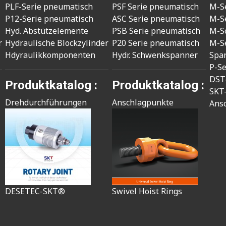
PLF-Serie pneumatisch
PSF Serie pneumatisch
M-S
P12-Serie pneumatisch
ASC Serie pneumatisch
M-S
Hyd. Abstützelemente
PSB Serie pneumatisch
M-S
r
Hydraulische Blockzylinder
P20 Serie pneumatisch
M-S
Hdyraulikkomponenten
Hydr. Schwenkspanner
Spa
P-S
DST
Produktkatalog :
Produktkatalog :
SKT
Drehdurchführungen
Anschlagpunkte
Ans
DESETEC-SKT®
Swivel Hoist Rings