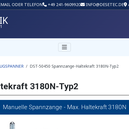
 EMAIL ODER TELEFON
+49 241‑9609920
INFO@DESETEC.DE
IK
01
UGSPANNER
DST-50450 Spannzange-Haltekraft 3180N-Typ2
tekraft 3180N-Typ2
Manuelle Spannzange - Max. Haltekraft 3180N