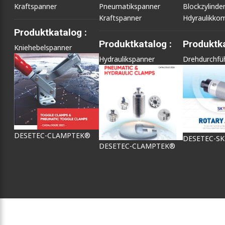
Kraftspanner
Pneumatikspanner
Blockzylinde
Kraftspanner
Hdyraulikko
Produktkatalog :
Produktkatalog :
Produktka
Kniehebelspanner
Hydraulikspanner
Drehdurchfü
DESETEC-CLAMPTEK®
DESETEC-S
DESETEC-CLAMPTEK®