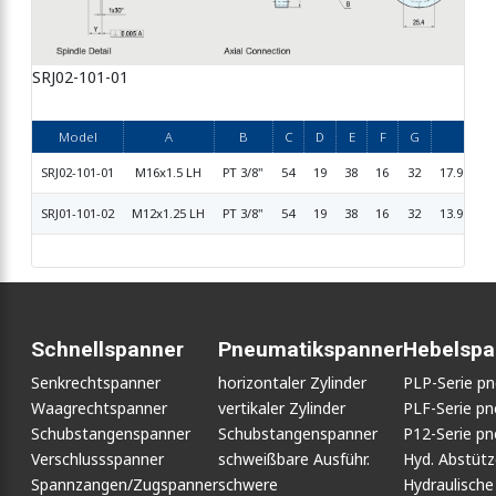
SRJ02-101-01
Model
A
B
C
D
E
F
G
H
SRJ02-101-01
M16x1.5 LH
PT 3/8"
54
19
38
16
32
17.994/17
SRJ01-101-02
M12x1.25 LH
PT 3/8"
54
19
38
16
32
13.994/13
Schnellspanner
Pneumatikspanner
Hebelspa
Senkrechtspanner
horizontaler Zylinder
PLP-Serie p
Waagrechtspanner
vertikaler Zylinder
PLF-Serie p
Schubstangenspanner
Schubstangenspanner
P12-Serie p
Verschlussspanner
schweißbare Ausführ.
Hyd. Abstüt
Spannzangen/Zugspanner
schwere
Hydraulische