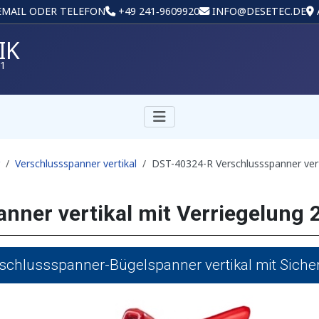
 EMAIL ODER TELEFON
+49 241‑9609920
INFO@DESETEC.DE
IK
01
Verschlussspanner vertikal
DST-40324-R Verschlussspanner vert
nner vertikal mit Verriegelung
chlussspanner-Bügelspanner vertikal mit Sicher