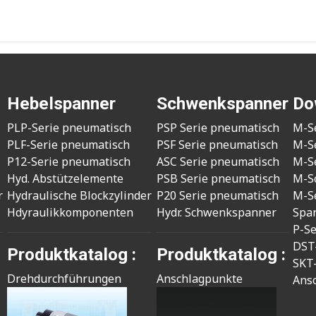
Hebelspanner
Schwenkspanner
Do
PLP-Serie pneumatisch
PSP Serie pneumatisch
M-S
PLF-Serie pneumatisch
PSF Serie pneumatisch
M-S
P12-Serie pneumatisch
ASC Serie pneumatisch
M-S
Hyd. Abstützelemente
PSB Serie pneumatisch
M-S
r
Hydraulische Blockzylinder
P20 Serie pneumatisch
M-S
Hdyraulikkomponenten
Hydr. Schwenkspanner
Spa
P-S
DST
Produktkatalog :
Produktkatalog :
SKT
Drehdurchführungen
Anschlagpunkte
Ans