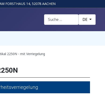
AM FORSTHAUS 14, 52078 AACHEN
Suchen
Sprache auswä
DE
ikal 2250N - mit Verriegelung
 2250N
heitsverriegelung