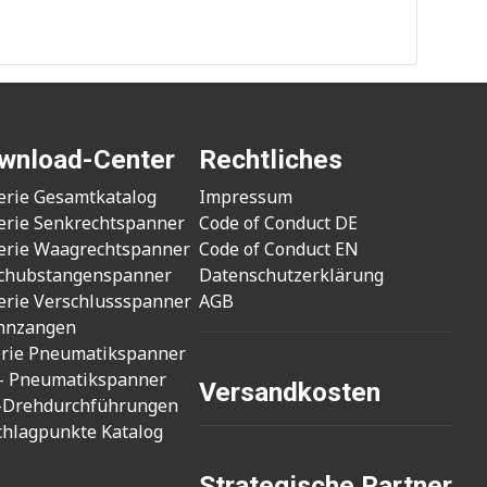
wnload-Center
Rechtliches
erie Gesamtkatalog
Impressum
erie Senkrechtspanner
Code of Conduct DE
erie Waagrechtspanner
Code of Conduct EN
chubstangenspanner
Datenschutzerklärung
erie Verschlussspanner
AGB
nnzangen
erie Pneumatikspanner
- Pneumatikspanner
Versandkosten
-Drehdurchführungen
chlagpunkte Katalog
Strategische Partner