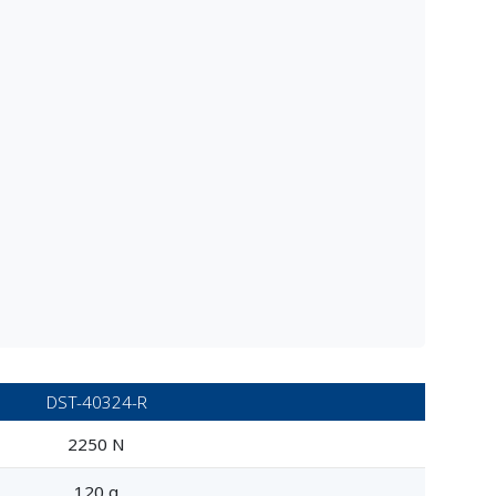
DST-40324-R
2250 N
120 g