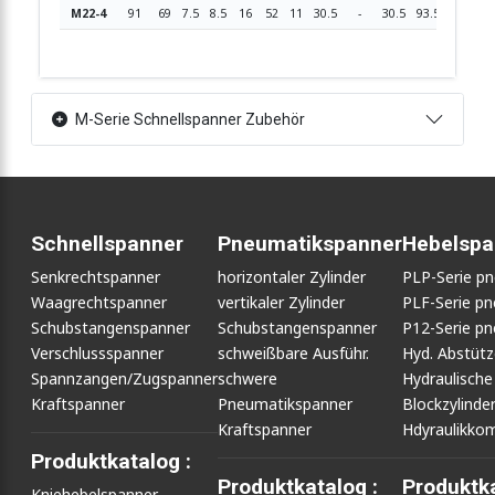
M22-4
91
69
7.5
8.5
16
52
11
30.5
-
30.5
93.5
20
M-Serie Schnellspanner Zubehör
Schnellspanner
Pneumatikspanner
Hebelspa
Senkrechtspanner
horizontaler Zylinder
PLP-Serie p
Waagrechtspanner
vertikaler Zylinder
PLF-Serie p
Schubstangenspanner
Schubstangenspanner
P12-Serie p
Verschlussspanner
schweißbare Ausführ.
Hyd. Abstüt
Spannzangen/Zugspanner
schwere
Hydraulische
Kraftspanner
Pneumatikspanner
Blockzylinde
Kraftspanner
Hdyraulikko
Produktkatalog :
Produktkatalog :
Produktka
Kniehebelspanner