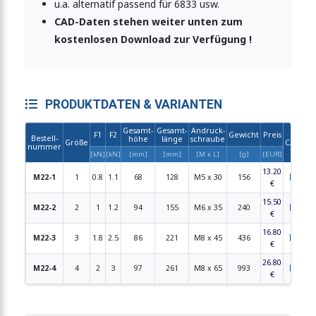
u.a. alternatif passend für 6833 usw.
CAD-Daten stehen weiter unten zum
kostenlosen Download zur Verfügung !
PRODUKTDATEN & VARIANTEN
Gesamt-
Gesamt-
Andruck-
F1
F2
Gewicht
Preis
Bestell-
höhe
länge
schraube
Größe
CAD
PD
nummer
[kN]
[kN]
[mm]
[mm]
[M x L]
[g]
[EUR]
13.20
M22-1
1
0.8
1.1
68
128
M5 x 30
156
€
15.50
M22-2
2
1
1.2
94
155
M6 x 35
240
€
16.80
M22-3
3
1.8
2.5
86
221
M8 x 45
436
€
26.80
M22-4
4
2
3
97
261
M8 x 65
993
€