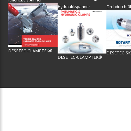
Hydraulikspanner
Drehdurchfü
DESETEC-CLAMPTEK®
DESETEC-S
DESETEC-CLAMPTEK®