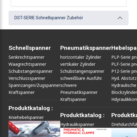
DST-SERIE Schnellspanner Zubehör
Schnellspanner
Pneumatikspanner
Hebelspa
Senkrechtspanner
horizontaler Zylinder
PLP-Serie p
Waagrechtspanner
vertikaler Zylinder
PLF-Serie p
Schubstangenspanner
Schubstangenspanner
P12-Serie p
Verschlussspanner
schweißbare Ausführ.
Hyd. Abstüt
Spannzangen/Zugspanner
schwere
Hydraulische
Kraftspanner
Pneumatikspanner
Blockzylinde
Kraftspanner
Hdyraulikko
Produktkatalog :
Produktkatalog :
Produktka
Kniehebelspanner
Hydraulikspanner
Drehdurchfü