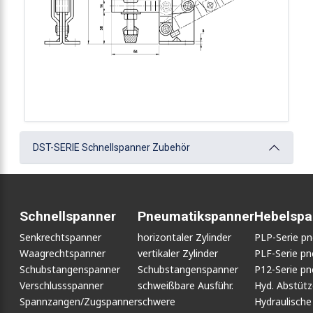
DST-SERIE Schnellspanner Zubehör
Schnellspanner
Pneumatikspanner
Hebelspa
Senkrechtspanner
horizontaler Zylinder
PLP-Serie p
Waagrechtspanner
vertikaler Zylinder
PLF-Serie p
Schubstangenspanner
Schubstangenspanner
P12-Serie p
Verschlussspanner
schweißbare Ausführ.
Hyd. Abstüt
Spannzangen/Zugspanner
schwere
Hydraulische