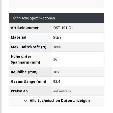
-Vertikalspanner 2270N
Technische Spezifikationen
Artikelnummer
DST-101-DL
-Vertikalspanner 2270N
Material
Stahl
Max. Haltekraft (N)
1800
-Vertikalspanner 2270N
Höhe unter
36
Spannarm (mm)
Bauhöhe (mm)
187
-Vertikalspanner 2270N
Gesamtlänge (mm)
93.4
Preise ab
auf Anfrage
-Vertikalspanner 2270N
Alle technischen Daten anzeigen
-Vertikalspanner 2270N