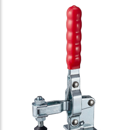
ner-Vertikalspanner 1800N
er mit extra langem Handgriff
r-Vertikalspanner 1800N
-Vertikalspanner 2270N
ner-Vertikalspanner 2270N
r mit Sicherheitsverriegelung 2270N