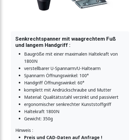
ner mit Sicherheitsverriegelung Edelstahl 2270N
nner mit Sicherheitsverriegelung 2270N
Senkrechtspanner mit waagrechtem Fuß
und langem Handgriff :
Baugröße mit einer maximalen Haltekraft von
-Vertikalspanner 2270N
1800N
verstellbarer U-Spannarm/U-Haltearm
Spannarm Öffnungswinkel: 100°
Handgriff Öffnungswinkel: 60°
-Vertikalspanner 2270N
komplett mit Andrückschraube und Mutter
Material: Qualitätsstahl verzinkt und passiviert
ergonomischer senkrechter Kunststoffgriff
-Vertikalspanner 2270N
Haltekraft 1800N
Gewicht: 350g
Hinweis :
-Vertikalspanner 2270N
Preis und CAD-Daten auf Anfrage !