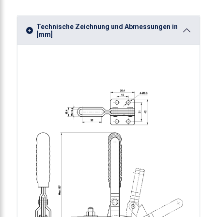
Technische Zeichnung und Abmessungen in
[mm]
-Vertikalspanner 2270N
nner-Vertikalspanner 2270N
nner-Vertikalspanner 2270N