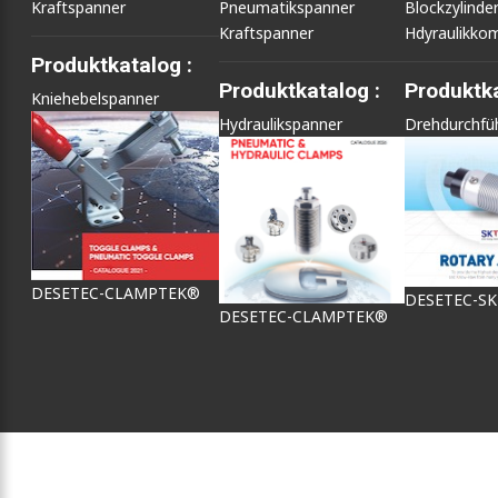
Kraftspanner
Pneumatikspanner
Blockzylinde
Kraftspanner
Hdyraulikko
Produktkatalog :
Produktkatalog :
Produktka
Kniehebelspanner
Hydraulikspanner
Drehdurchfü
DESETEC-CLAMPTEK®
DESETEC-S
DESETEC-CLAMPTEK®