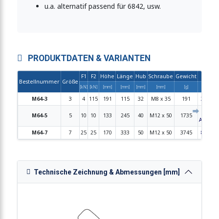
u.a. alternatif passend für 6842, usw.
PRODUKTDATEN & VARIANTEN
F1
F2
Höhe
Länge
Hub
Schraube
Gewicht
Preis
Bestellnummer
Größe
[kN]
[kN]
[mm]
[mm]
[mm]
[mm]
[g]
[EUR]
M64-3
3
4
115
191
115
32
M8 x 35
191
33,80 €
auf
M64-5
5
10
10
133
245
40
M12 x 50
1735
Anfrag
M64-7
7
25
25
170
333
50
M12 x 50
3745
83,40 €
Technische Zeichnung & Abmessungen [mm]