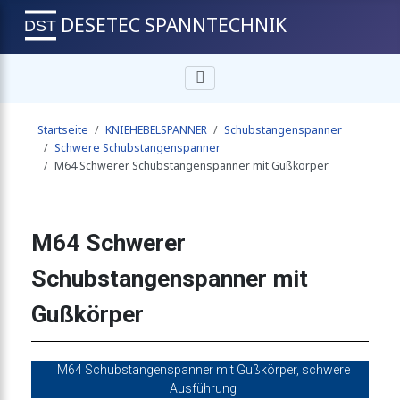
DESETEC SPANNTECHNIK
genspanner mit Verriegelung
Startseite
KNIEHEBELSPANNER
Schubstangenspanner
nspanner mit Gußkörper
Schwere Schubstangenspanner
M64 Schwerer Schubstangenspanner mit Gußkörper
panner mit massivem Handgriff
M64 Schwerer
Schubstangenspanner mit
spanner, quadratische Schubstange
Gußkörper
 schwerer Präzisionsausführung
M64 Schubstangenspanner mit Gußkörper, schwere
Ausführung