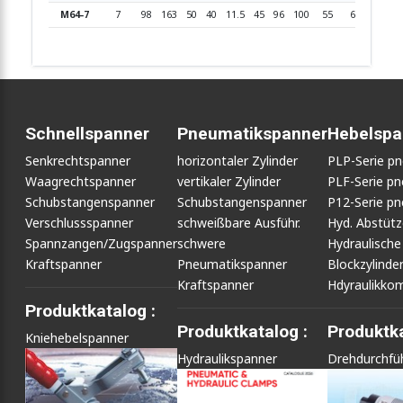
M64-7
7
98
163
50
40
11.5
45
96
100
55
65
73
2
Schnellspanner
Pneumatikspanner
Hebelspa
Senkrechtspanner
horizontaler Zylinder
PLP-Serie p
Waagrechtspanner
vertikaler Zylinder
PLF-Serie p
Schubstangenspanner
Schubstangenspanner
P12-Serie p
Verschlussspanner
schweißbare Ausführ.
Hyd. Abstüt
Spannzangen/Zugspanner
schwere
Hydraulische
Kraftspanner
Pneumatikspanner
Blockzylinde
Kraftspanner
Hdyraulikko
Produktkatalog :
Produktkatalog :
Produktka
Kniehebelspanner
Hydraulikspanner
Drehdurchfü