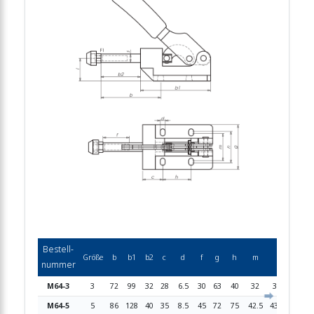
Bestell-
Größe
b
b1
b2
c
d
f
g
h
m
l
n
s
nummer
M64-3
3
72
99
32
28
6.5
30
63
40
32
36
43
1
M64-5
5
86
128
40
35
8.5
45
72
75
42.5
43.5
53
1