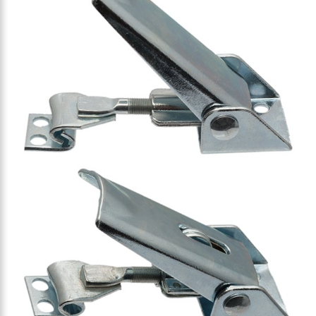
llbar
llbar
tellbar
lbar
luss einstellbar
luss einstellbar