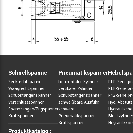
Schnellspanner
Pneumatikspanner
Hebelspa
Senkrechtspanner
horizontaler Zylinder
PLP-Serie p
Waagrechtspanner
vertikaler Zylinder
PLF-Serie p
Schubstangenspanner
Schubstangenspanner
P12-Serie p
Verschlussspanner
schweißbare Ausführ.
Hyd. Abstüt
Spannzangen/Zugspanner
schwere
Hydraulische
Kraftspanner
Pneumatikspanner
Blockzylinde
Kraftspanner
Hdyraulikko
Produktkatalog :