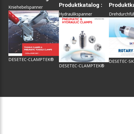
Produktkatalog :
Produktka
Kniehebelspanner
Hydraulikspanner
Drehdurchfü
DESETEC-CLAMPTEK®
DESETEC-S
DESETEC-CLAMPTEK®